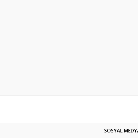
er konularda yetersiz gördüğünüz noktaları öneri formunu kullanarak tarafım
Bu ürüne ilk yorumu siz yapın!
SOSYAL MEDY
Yorum Yaz