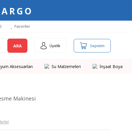
KARGO
S
Favoriler
ARA
Üyelik
Sepetim
yum Aksesuarları
Su Malzemeleri
İnşaat Boya
Kesme Makinesi
erle!