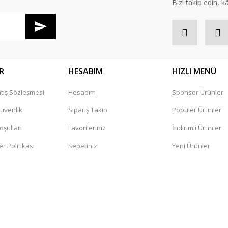
Bizi takip edin, kâr
R
HESABIM
HIZLI MENÜ
tış Sözleşmesi
Hesabım
Sponsor Ürünler
Gönder
Güvenlik
Sipariş Takip
Popüler Ürünler
oşullari
Favorileriniz
İndirimli Ürünler
er Politikası
Sepetiniz
Yeni Ürünler