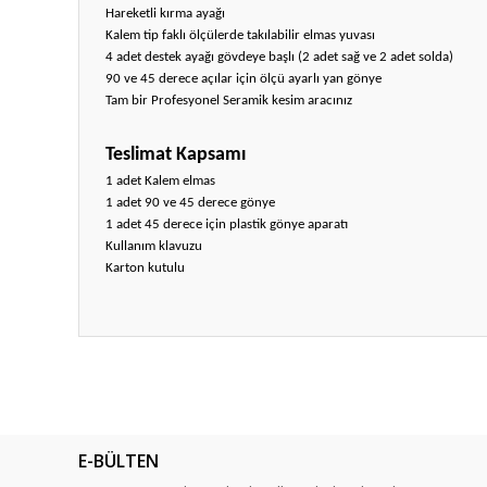
Hareketli kırma ayağı
Kalem tip faklı ölçülerde takılabilir elmas yuvası
4 adet destek ayağı gövdeye başlı (2 adet sağ ve 2 adet solda)
90 ve 45 derece açılar için ölçü ayarlı yan gönye
Tam bir Profesyonel Seramik kesim aracınız
Teslimat Kapsamı
1 adet Kalem elmas
1 adet 90 ve 45 derece gönye
1 adet 45 derece için plastik gönye aparatı
Kullanım klavuzu
Karton kutulu
Bu ürünün fiyat bilgisi, resim, ürün açıklamalarında ve diğ
Görüş ve önerileriniz için teşekkür ederiz.
Ürün resmi kalitesiz, bozuk veya görüntülenemiyor.
E-BÜLTEN
Ürün açıklamasında eksik bilgiler bulunuyor.