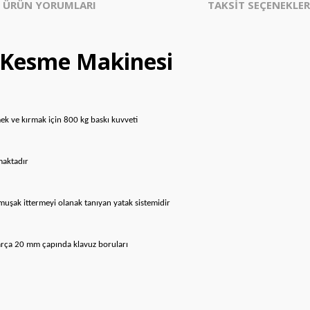
ÜRÜN YORUMLARI
TAKSİT SEÇENEKLER
 Kesme Makinesi
mek ve kırmak için 800 kg baskı kuvveti
amaktadır
uşak ittermeyi olanak tanıyan yatak sistemidir
parça 20 mm çapında klavuz boruları