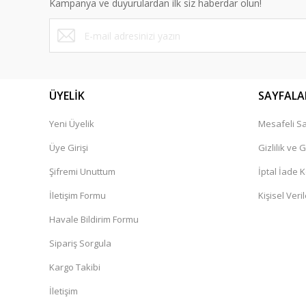
Kampanya ve duyurulardan ilk siz haberdar olun!
Ürün bilgilerinde hatalar bulunuyor.
Ürün fiyatı diğer sitelerden daha pahalı.
Bu ürüne benzer farklı alternatifler olmalı.
ÜYELİK
SAYFALA
Yeni Üyelik
Mesafeli Sa
Üye Girişi
Gizlilik ve 
Şifremi Unuttum
İptal İade K
İletişim Formu
Kişisel Veril
Havale Bildirim Formu
Sipariş Sorgula
Kargo Takibi
İletişim