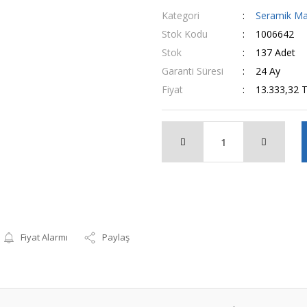
Kategori
Seramik Mak
Stok Kodu
1006642
Stok
137 Adet
Garanti Süresi
24 Ay
Fiyat
13.333,32 
Fiyat Alarmı
Paylaş