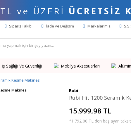
 TL ve ÜZERİ
ÜCRETSİZ 
Sipariş Takibi
İade ve Değişim
Markalarımız
S.S.
İş Sağlığı Ve Güvenliği
Mobilya Aksesuarları
Alümin
Seramik Kesme Makinesi
Rubi
Rubi Hit 1200 Seramik 
15.999,98 TL
*1.792,00 TL den başlayan taksitl