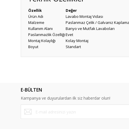
Özellik
Değer
Ürün Adı
Lavabo Montaj Vidası
Malzeme
Paslanmaz Çelik / Galvaniz Kaplam
Kullanım Alanı
Banyo ve Mutfak Lavaboları
Paslanmazlık Özelliği
Evet
Montaj Kolaylığı
Kolay Montaj
Boyut
Standart
Bu ürünün fiyat bilgisi, resim, ürün açıklamalarında ve diğ
Görüş ve önerileriniz için teşekkür ederiz.
Ürün resmi kalitesiz, bozuk veya görüntülenemiyor.
E-BÜLTEN
Ürün açıklamasında eksik bilgiler bulunuyor.
Kampanya ve duyurulardan ilk siz haberdar olun!
Ürün bilgilerinde hatalar bulunuyor.
Ürün fiyatı diğer sitelerden daha pahalı.
Bu ürüne benzer farklı alternatifler olmalı.