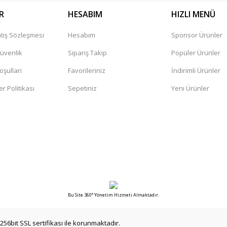
R
HESABIM
HIZLI MENÜ
tış Sözleşmesi
Hesabım
Sponsor Ürünler
Gönder
Güvenlik
Sipariş Takip
Popüler Ürünler
oşullari
Favorileriniz
İndirimli Ürünler
er Politikası
Sepetiniz
Yeni Ürünler
Bu Site 360° Yönetim Hizmeti Almaktadır.
256bit SSL sertifikası ile korunmaktadır.