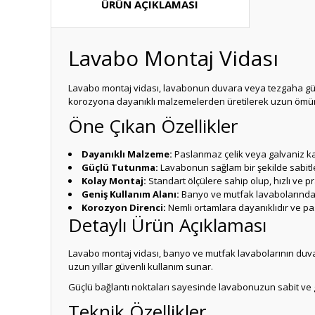
ÜRÜN AÇIKLAMASI
Lavabo Montaj Vidası
Lavabo montaj vidası, lavabonun duvara veya tezgaha güve
korozyona dayanıklı malzemelerden üretilerek uzun ömür
Öne Çıkan Özellikler
Dayanıklı Malzeme:
Paslanmaz çelik veya galvaniz ka
Güçlü Tutunma:
Lavabonun sağlam bir şekilde sabitl
Kolay Montaj:
Standart ölçülere sahip olup, hızlı ve p
Geniş Kullanım Alanı:
Banyo ve mutfak lavabolarında 
Korozyon Direnci:
Nemli ortamlara dayanıklıdır ve p
Detaylı Ürün Açıklaması
Lavabo montaj vidası, banyo ve mutfak lavabolarının duva
uzun yıllar güvenli kullanım sunar.
Güçlü bağlantı noktaları sayesinde lavabonuzun sabit ve g
Teknik Özellikler