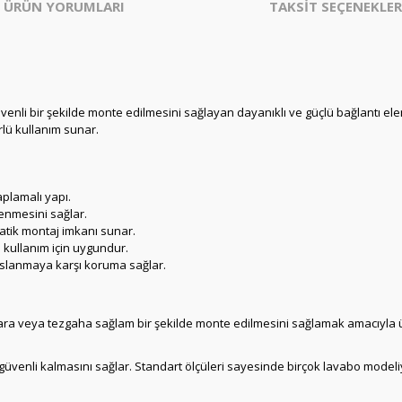
ÜRÜN YORUMLARI
TAKSİT SEÇENEKLER
nli bir şekilde monte edilmesini sağlayan dayanıklı ve güçlü bağlantı ele
lü kullanım sunar.
plamalı yapı.
enmesini sağlar.
ratik montaj imkanı sunar.
kullanım için uygundur.
aslanmaya karşı koruma sağlar.
ra veya tezgaha sağlam bir şekilde monte edilmesini sağlamak amacıyla üre
üvenli kalmasını sağlar. Standart ölçüleri sayesinde birçok lavabo model