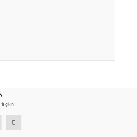
ıza iletebilirsiniz.
A
lı çıkın!