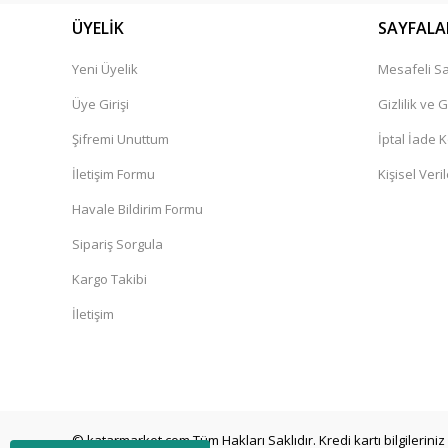
ÜYELİK
SAYFALA
Yeni Üyelik
Mesafeli Sa
Üye Girişi
Gizlilik ve 
Şifremi Unuttum
İptal İade K
İletişim Formu
Kişisel Veril
Havale Bildirim Formu
Sipariş Sorgula
Kargo Takibi
İletişim
© katarmarket.com Tüm Hakları Saklıdır. Kredi kartı bilgileriniz 