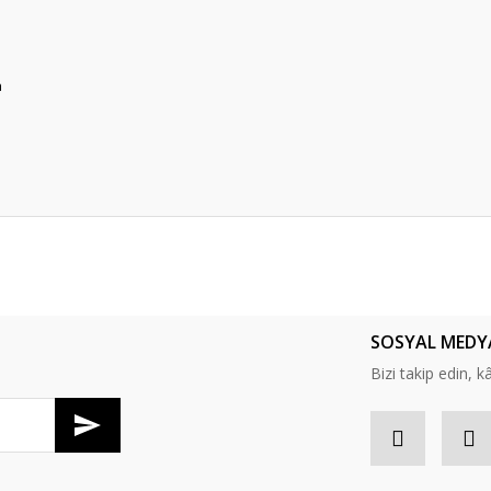
a
er konularda yetersiz gördüğünüz noktaları öneri formunu kullanarak tarafım
Bu ürüne ilk yorumu siz yapın!
SOSYAL MEDY
Yorum Yaz
Bizi takip edin, kâr