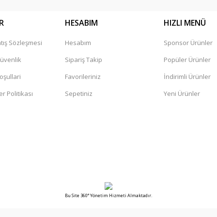
R
HESABIM
HIZLI MENÜ
tış Sözleşmesi
Hesabım
Sponsor Ürünler
Gönder
Güvenlik
Sipariş Takip
Popüler Ürünler
oşullari
Favorileriniz
İndirimli Ürünler
er Politikası
Sepetiniz
Yeni Ürünler
Bu Site 360° Yönetim Hizmeti Almaktadır.