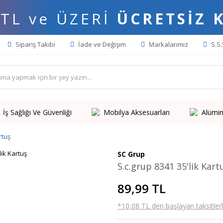
 TL ve ÜZERİ
ÜCRETSİZ 
Sipariş Takibi
İade ve Değişim
Markalarımız
S.S.
İş Sağlığı Ve Güvenliği
Mobilya Aksesuarları
Alümin
rtuş
SC Grup
S.c.grup 8341 35'lik Kart
89,99 TL
*10,08 TL den başlayan taksitlerl