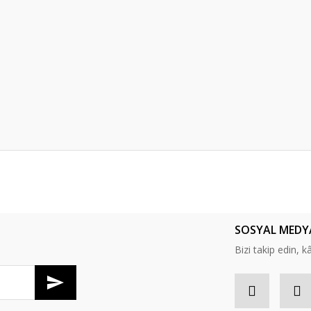
er konularda yetersiz gördüğünüz noktaları öneri formunu kullanarak tarafım
Bu ürüne ilk yorumu siz yapın!
SOSYAL MEDY
Yorum Yaz
Bizi takip edin, kâr