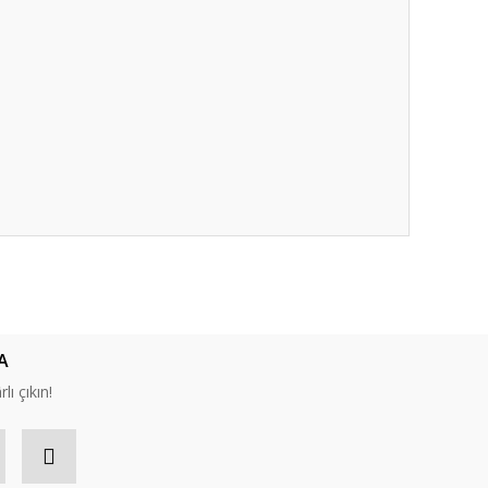
ıza iletebilirsiniz.
A
lı çıkın!