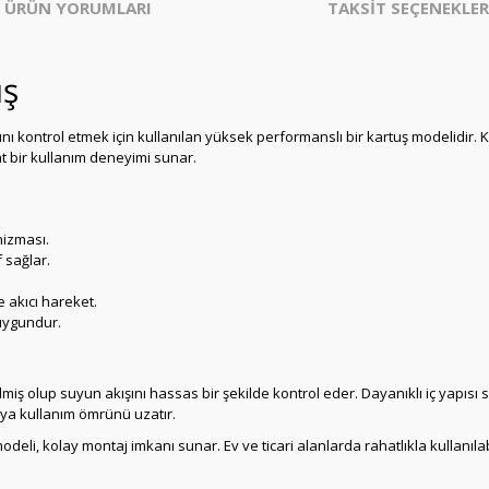
ÜRÜN YORUMLARI
TAKSİT SEÇENEKLER
uş
ını kontrol etmek için kullanılan yüksek performanslı bir kartuş modelidir.
at bir kullanım deneyimi sunar.
izması.
 sağlar.
akıcı hareket.
 uygundur.
etilmiş olup suyun akışını hassas bir şekilde kontrol eder. Dayanıklı iç yapı
rya kullanım ömrünü uzatır.
eli, kolay montaj imkanı sunar. Ev ve ticari alanlarda rahatlıkla kullanıla