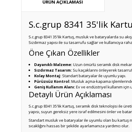
ÜRÜN AÇIKLAMASI
S.c.grup 8341 35'lik Kart
S.c.grup 8341 35'lik Kartuş, musluk ve bataryalarda su akış
Sızdırmaz yapısı ile su tasarrufu sağlar ve kullanıcıya rah
Öne Çıkan Özellikler
Dayanıklı Malzeme:
Uzun ömürlü seramik disk mekan
Sızdırmaz Tasarım:
Su kaçaklarını önleyerek tasarruf
Kolay Montaj:
Standart bataryalar ile uyumlu yapı.
Pürüzsüz Kontrol:
Musluk açma-kapama işlemlerinde 
Geniş Kullanım Alanı:
Ev ve endüstriyel kullanım için
Detaylı Ürün Açıklaması
S.c.grup 8341 35'lik Kartuş, seramik disk teknolojisi ile ür
yapısı, suyun gereksiz yere israf edilmesini önler ve bata
Standart musluk ve bataryalar ile uyumlu olan bu kartuş mod
sıcaklığını hassas bir şekilde ayarlamanıza yardımcı olur.