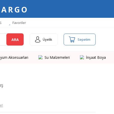
KARGO
S
Favoriler
ARA
Üyelik
Sepetim
yum Aksesuarları
Su Malzemeleri
İnşaat Boya
uş
e!