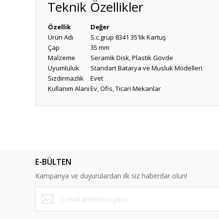
Teknik Özellikler
Özellik
Değer
Ürün Adı
S.c.grup 8341 35'lik Kartuş
Çap
35 mm
Malzeme
Seramik Disk, Plastik Gövde
Uyumluluk
Standart Batarya ve Musluk Modelleri
Sızdırmazlık
Evet
Kullanım Alanı
Ev, Ofis, Ticari Mekanlar
Bu ürünün fiyat bilgisi, resim, ürün açıklamalarında ve diğ
Görüş ve önerileriniz için teşekkür ederiz.
Ürün resmi kalitesiz, bozuk veya görüntülenemiyor.
E-BÜLTEN
Ürün açıklamasında eksik bilgiler bulunuyor.
Kampanya ve duyurulardan ilk siz haberdar olun!
Ürün bilgilerinde hatalar bulunuyor.
Ürün fiyatı diğer sitelerden daha pahalı.
Bu ürüne benzer farklı alternatifler olmalı.