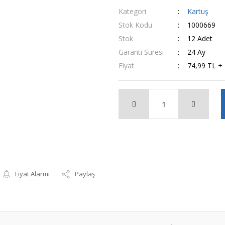
Kategori
Kartuş
Stok Kodu
1000669
Stok
12 Adet
Garanti Süresi
24 Ay
Fiyat
74,99 TL +
Fiyat Alarmı
Paylaş