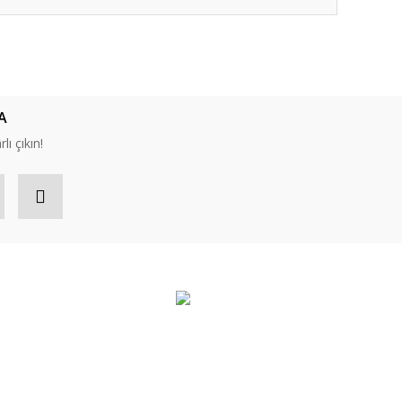
ıza iletebilirsiniz.
A
lı çıkın!