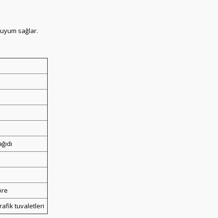
 uyum sağlar.
ağıdı
öre
afik tuvaletleri