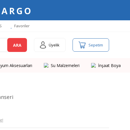
KARGO
S
Favoriler
ARA
Üyelik
Sepetim
yum Aksesuarları
Su Malzemeleri
İnşaat Boya
anseri
e!