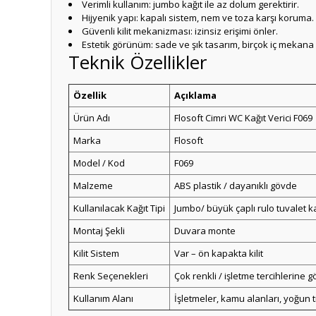
Verimli kullanım: jumbo kağıt ile az dolum gerektirir.
Hijyenik yapı: kapalı sistem, nem ve toza karşı koruma.
Güvenli kilit mekanizması: izinsiz erişimi önler.
Estetik görünüm: sade ve şık tasarım, birçok iç mekana
Teknik Özellikler
Özellik
Açıklama
Ürün Adı
Flosoft Cimri WC Kağıt Verici F069
Marka
Flosoft
Model / Kod
F069
Malzeme
ABS plastik / dayanıklı gövde
Kullanılacak Kağıt Tipi
Jumbo/ büyük çaplı rulo tuvalet k
Montaj Şekli
Duvara monte
Kilit Sistem
Var – ön kapakta kilit
Renk Seçenekleri
Çok renkli / işletme tercihlerine g
Kullanım Alanı
İşletmeler, kamu alanları, yoğun tr