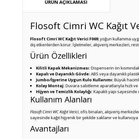
ÜRÜN AÇIKLAMASI
Flosoft Cimri WC Kağıt Ve
Flosoft Cimri WC Kağıt Verici F069
, yoğun kullanıma uygu
dış etkenlerden korur. İşletmeler, alışveriş merkezleri, rest
Ürün Özellikleri
Kilitli Kapak Mekanizması:
Dispenserin ön kısmındaki 
Kapalı ve Dayanıklı Gövde:
ABS veya dayanıklı plasti
Jumbo/İşyerine Uygun Rulo Kullanımı:
Büyük hacimli
Kolay Montaj:
Duvara sabitleme aparatlarıyla hızlı ve
Hijyen ve Temizlik Kolaylığı:
Kapaklı yapı sayesinde u
Kullanım Alanları
Flosoft Cimri WC Kağıt Verici
, ofis binaları, alışveriş merkezl
sayesinde kağıt hijyenik bir şekilde saklanır ve kullanıcıya
Avantajları