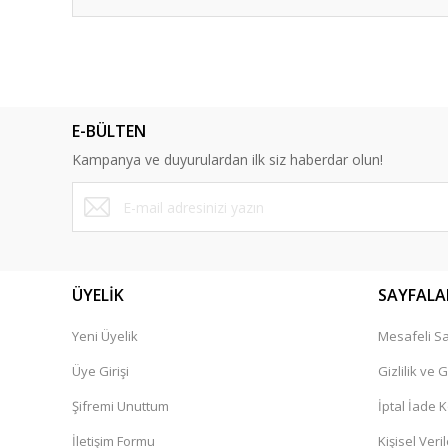
Bu ürünün fiyat bilgisi, resim, ürün açıklamalarında ve diğ
Görüş ve önerileriniz için teşekkür ederiz.
Ürün resmi kalitesiz, bozuk veya görüntülenemiyor.
E-BÜLTEN
Ürün açıklamasında eksik bilgiler bulunuyor.
Kampanya ve duyurulardan ilk siz haberdar olun!
Ürün bilgilerinde hatalar bulunuyor.
Ürün fiyatı diğer sitelerden daha pahalı.
Bu ürüne benzer farklı alternatifler olmalı.
ÜYELİK
SAYFALA
Yeni Üyelik
Mesafeli Sa
Üye Girişi
Gizlilik ve 
Şifremi Unuttum
İptal İade K
İletişim Formu
Kişisel Veril