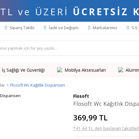
 TL ve ÜZERİ
ÜCRETSİZ 
Sipariş Takibi
İade ve Değişim
Markalarımız
S.S.
İş Sağlığı Ve Güvenliği
Mobilya Aksesuarları
Alümin
lar
Flosoft Wc Kağıtlık Dispanseri
Flosoft
Flosoft Wc Kağıtlık Disp
369,99 TL
*41,44 TL den başlayan taksitlerl