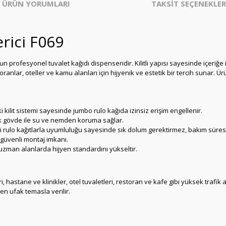
ÜRÜN YORUMLARI
TAKSİT SEÇENEKLER
rici F069
n profesyonel tuvalet kağıdı dispenseridir. Kilitli yapısı sayesinde içeriğe i
oranlar, oteller ve kamu alanları için hijyenik ve estetik bir tercih sunar. 
kilit sistemi sayesinde jumbo rulo kağıda izinsiz erişim engellenir.
k gövde ile su ve nemden koruma sağlar.
 rulo kağıtlarla uyumluluğu sayesinde sık dolum gerektirmez, bakım süresin
 güvenli montaj imkanı.
zman alanlarda hijyen standardını yükseltir.
eri, hastane ve klinikler, otel tuvaletleri, restoran ve kafe gibi yüksek trafi
 en ufak temasla verilir.