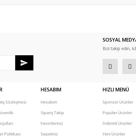
er konularda yetersiz gördüğünüz noktaları öneri formunu kullanarak tarafım
Bu ürüne ilk yorumu siz yapın!
SOSYAL MEDY
Yorum Yaz
Bizi takip edin, kâr
R
HESABIM
HIZLI MENÜ
tış Sözleşmesi
Hesabım
Sponsor Ürünler
Gönder
Güvenlik
Sipariş Takip
Popüler Ürünler
oşullari
Favorileriniz
İndirimli Ürünler
er Politikası
Sepetiniz
Yeni Ürünler