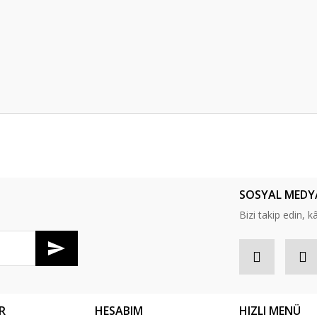
er konularda yetersiz gördüğünüz noktaları öneri formunu kullanarak tarafım
Bu ürüne ilk yorumu siz yapın!
SOSYAL MEDY
Yorum Yaz
Bizi takip edin, kâr
R
HESABIM
HIZLI MENÜ