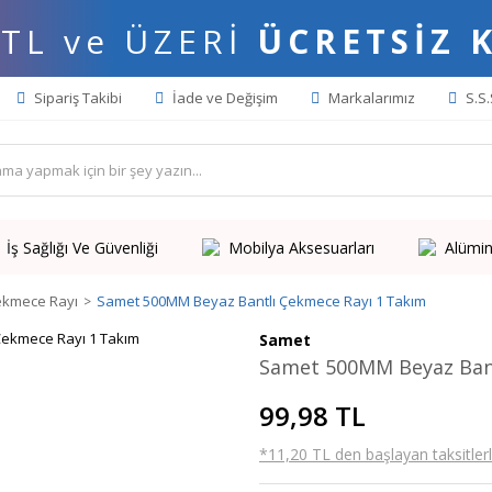
 TL ve ÜZERİ
ÜCRETSİZ 
Sipariş Takibi
İade ve Değişim
Markalarımız
S.S.
İş Sağlığı Ve Güvenliği
Mobilya Aksesuarları
Alümin
ekmece Rayı
Samet 500MM Beyaz Bantlı Çekmece Rayı 1 Takım
Samet
Samet 500MM Beyaz Bant
99,98 TL
*11,20 TL den başlayan taksitlerl