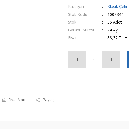
Kategori
Klasik Çek
Stok Kodu
1002844
Stok
35 Adet
Garanti Süresi
24 Ay
Fiyat
83,32 TL +
Fiyat Alarmı
Paylaş