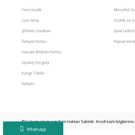
Yeni Üyelik
Mesafeli Sa
Üye Girişi
Gizlilik ve 
Şifremi Unuttum
İptal İade K
İletişim Formu
Kişisel Veril
Havale Bildirim Formu
Sipariş Sorgula
Kargo Takibi
İletişim
© katarmarket.com Tüm Hakları Saklıdır. Kredi kartı bilgileriniz 
Whatsapp