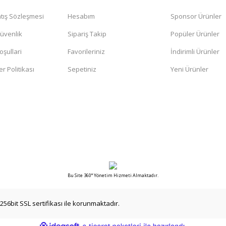
tış Sözleşmesi
Hesabım
Sponsor Ürünler
Gönder
Güvenlik
Sipariş Takip
Popüler Ürünler
oşullari
Favorileriniz
İndirimli Ürünler
er Politikası
Sepetiniz
Yeni Ürünler
Bu Site 360° Yönetim Hizmeti Almaktadır.
256bit SSL sertifikası ile korunmaktadır.
ile