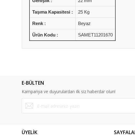
Genişlik :
22 mm
Taşıma Kapasitesi :
25 Kg
Renk :
Beyaz
Ürün Kodu :
SAMET11201670
Bu ürünün fiyat bilgisi, resim, ürün açıklamalarında ve diğ
Görüş ve önerileriniz için teşekkür ederiz.
Ürün resmi kalitesiz, bozuk veya görüntülenemiyor.
E-BÜLTEN
Ürün açıklamasında eksik bilgiler bulunuyor.
Kampanya ve duyurulardan ilk siz haberdar olun!
Ürün bilgilerinde hatalar bulunuyor.
Ürün fiyatı diğer sitelerden daha pahalı.
Bu ürüne benzer farklı alternatifler olmalı.
ÜYELİK
SAYFALA