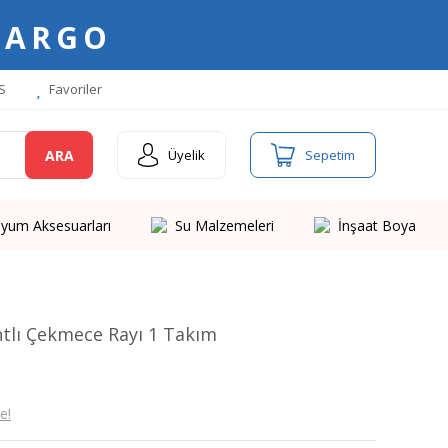
KARGO
S
Favoriler
ARA
Üyelik
Sepetim
yum Aksesuarları
Su Malzemeleri
İnşaat Boya
lı Çekmece Rayı 1 Takım
e!