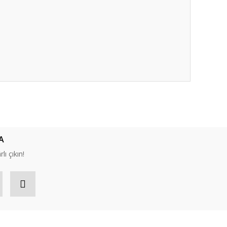
ıza iletebilirsiniz.
A
lı çıkın!