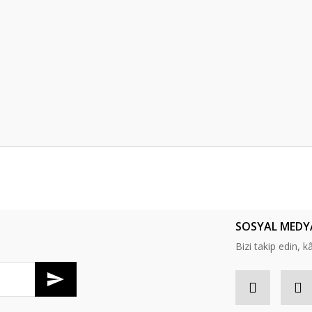
er konularda yetersiz gördüğünüz noktaları öneri formunu kullanarak tarafım
Bu ürüne ilk yorumu siz yapın!
SOSYAL MEDY
Yorum Yaz
Bizi takip edin, kâr