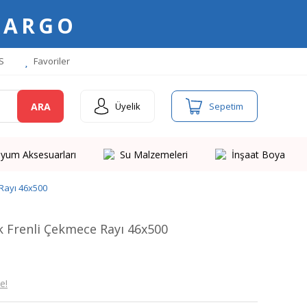
KARGO
S
Favoriler
ARA
Üyelik
Sepetim
yum Aksesuarları
Su Malzemeleri
İnşaat Boya
Rayı 46x500
 Frenli Çekmece Rayı 46x500
e!