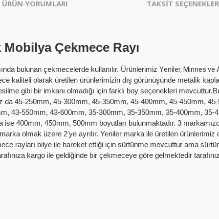
ÜRÜN YORUMLARI
TAKSİT SEÇENEKLER
k Mobilya Çekmece Rayı
mında bulunan çekmecelerde kullanılır. Ürünlerimiz
Yeniler, Minnes ve
rece kaliteli olarak üretilen ürünlerimizin dış görünüşünde metalik ka
esilme gibi bir imkanı olmadığı için farklı boy seçenekleri mevcuttur
aylarımız da 45-250mm, 45-300mm, 45-350mm, 45-400mm, 45-450mm,
 43-550mm, 43-600mm, 35-300mm, 35-350mm, 35-400mm, 35-450mm
da ise 400mm, 450mm, 500mm boyutları bulunmaktadır. 3 markamızda ö
rka olmak üzere 2'ye ayrılır. Yeniler marka ile üretilen ürünlerimiz 
ece rayları bilye ile hareket ettiği için sürtünme mevcuttur ama sü
tarafınıza kargo ile geldiğinde bir çekmeceye göre gelmektedir tarafı