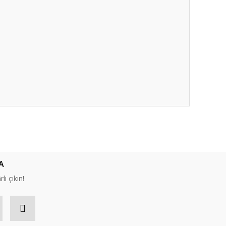
ıza iletebilirsiniz.
A
lı çıkın!