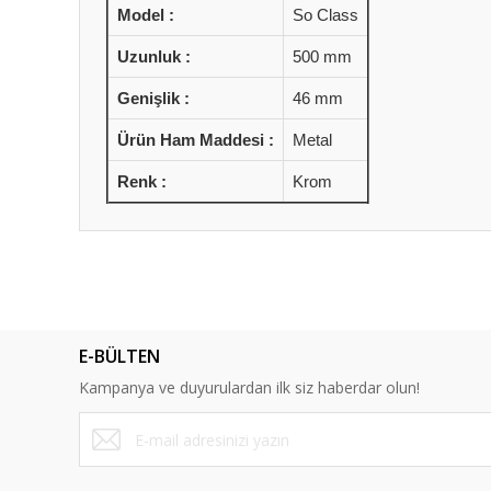
Model :
So Class
Uzunluk :
500 mm
Genişlik :
46 mm
Ürün Ham Maddesi :
Metal
Renk :
Krom
Bu ürünün fiyat bilgisi, resim, ürün açıklamalarında ve diğ
Görüş ve önerileriniz için teşekkür ederiz.
Ürün resmi kalitesiz, bozuk veya görüntülenemiyor.
E-BÜLTEN
Ürün açıklamasında eksik bilgiler bulunuyor.
Kampanya ve duyurulardan ilk siz haberdar olun!
Ürün bilgilerinde hatalar bulunuyor.
Ürün fiyatı diğer sitelerden daha pahalı.
Bu ürüne benzer farklı alternatifler olmalı.