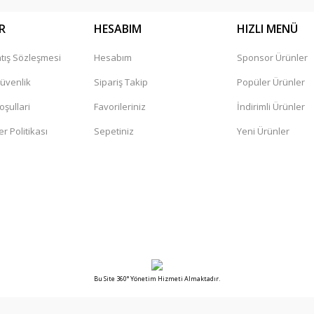
R
HESABIM
HIZLI MENÜ
tış Sözleşmesi
Hesabım
Sponsor Ürünler
Gönder
Güvenlik
Sipariş Takip
Popüler Ürünler
oşullari
Favorileriniz
İndirimli Ürünler
er Politikası
Sepetiniz
Yeni Ürünler
Bu Site 360° Yönetim Hizmeti Almaktadır.