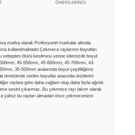
İ
ÖNERİLERİNİZ
marka olarak Profesyonel markalar altında
 Asa
plama kullanılmaktadır.Çekmece raylarının boyutları
.Bu sebepten ötürü kesilmesi yerine sitemizde boyut
 45-500mm, 45-550mm, 45-600mm, 45-700mm, 43-
, 35-500mm aralarında boyut çeşitliliğimiz
rneklerde verilen boyutlar arasında ürünlerini
diğer raylara göre daha sağlam olup daha fazla ağırlık
rtünme sesini çıkarmaz. Bu çekmece rayı takım olarak
nıza yalnız bu rayları almadan önce çekmecenizin