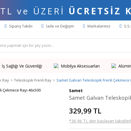
 TL ve ÜZERİ
ÜCRETSİZ 
Sipariş Takibi
İade ve Değişim
Markalarımız
S.S.
İş Sağlığı Ve Güvenliği
Mobilya Aksesuarları
Alümin
k Ray
Teleskopik Frenli Ray
Samet Galvan Teleskopik Frenli Çekmece 
Samet
Samet Galvan Teleskopik
329,99 TL
*36,96 TL den başlayan taksitlerl