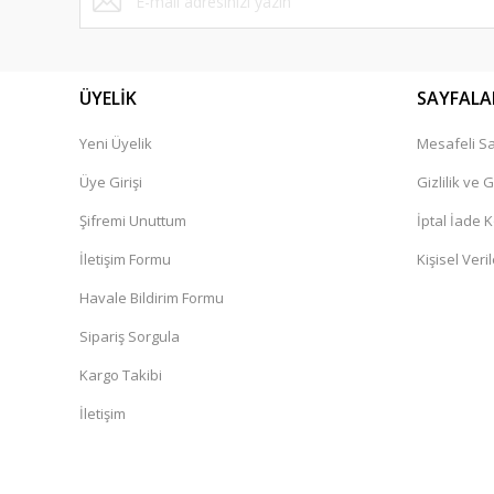
Bu ürüne benzer farklı alternatifler olmalı.
ÜYELİK
SAYFALA
Yeni Üyelik
Mesafeli Sa
Üye Girişi
Gizlilik ve 
Şifremi Unuttum
İptal İade K
İletişim Formu
Kişisel Veril
Havale Bildirim Formu
Sipariş Sorgula
Kargo Takibi
İletişim