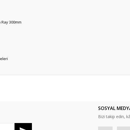
ım Ray 300mm
eleri
er konularda yetersiz gördüğünüz noktaları öneri formunu kullanarak tarafım
Bu ürüne ilk yorumu siz yapın!
SOSYAL MEDY
Yorum Yaz
Bizi takip edin, kâr