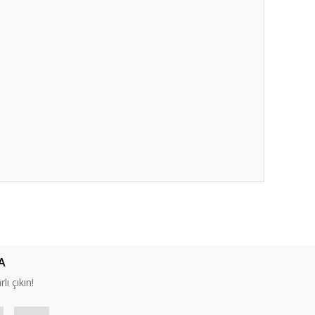
ıza iletebilirsiniz.
A
lı çıkın!