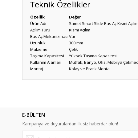
Teknik Özellikler
Özellik
Değer
Ürün Adı
Samet Smart Slide Bas Aç Kısmi Açıl
Açılım Türü
Kısmi Açılım
Bas Aç Mekanizması
Var
Uzunluk
300 mm
Malzeme
Çelik
Taşıma Kapasitesi
Yüksek Taşıma Kapasitesi
Kullanım Alanları
Mutfak, Banyo, Ofis, Mobilya Çekmec
Montaj
Kolay ve Pratik Montaj
Bu ürünün fiyat bilgisi, resim, ürün açıklamalarında ve diğ
Görüş ve önerileriniz için teşekkür ederiz.
Ürün resmi kalitesiz, bozuk veya görüntülenemiyor.
E-BÜLTEN
Ürün açıklamasında eksik bilgiler bulunuyor.
Kampanya ve duyurulardan ilk siz haberdar olun!
Ürün bilgilerinde hatalar bulunuyor.
Ürün fiyatı diğer sitelerden daha pahalı.