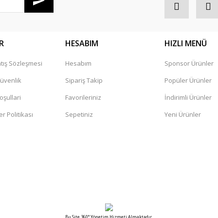
R
HESABIM
HIZLI MENÜ
tış Sözleşmesi
Hesabım
Sponsor Ürünler
Gönder
Güvenlik
Sipariş Takip
Popüler Ürünler
oşullari
Favorileriniz
İndirimli Ürünler
er Politikası
Sepetiniz
Yeni Ürünler
Bu Site 360° Yönetim Hizmeti Almaktadır.