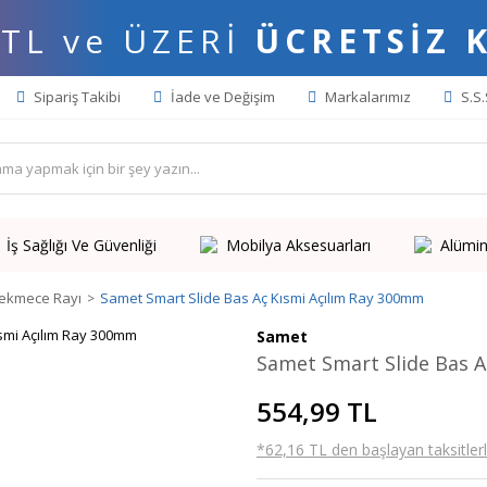
 TL ve ÜZERİ
ÜCRETSİZ 
Sipariş Takibi
İade ve Değişim
Markalarımız
S.S.
İş Sağlığı Ve Güvenliği
Mobilya Aksesuarları
Alümin
Çekmece Rayı
Samet Smart Slide Bas Aç Kısmi Açılım Ray 300mm
Samet
Samet Smart Slide Bas A
554,99 TL
*62,16 TL den başlayan taksitlerl