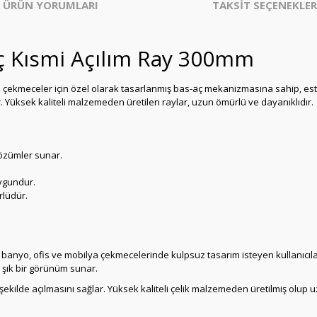
ÜRÜN YORUMLARI
TAKSİT SEÇENEKLER
ç Kısmi Açılım Ray 300mm
çekmeceler için özel olarak tasarlanmış bas-aç mekanizmasına sahip, esteti
. Yüksek kaliteli malzemeden üretilen raylar, uzun ömürlü ve dayanıklıdır.
çözümler sunar.
ygundur.
rlüdür.
banyo, ofis ve mobilya çekmecelerinde kulpsuz tasarım isteyen kullanıcıla
şık bir görünüm sunar.
ir şekilde açılmasını sağlar. Yüksek kaliteli çelik malzemeden üretilmiş olu