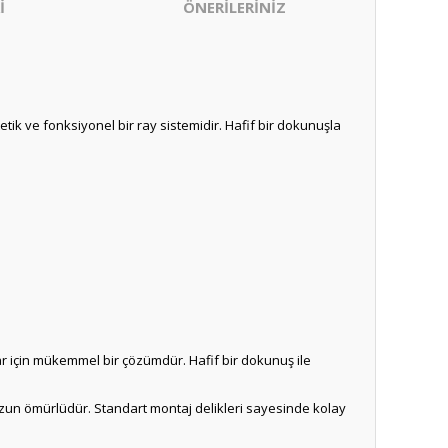
İ
ÖNERİLERİNİZ
k ve fonksiyonel bir ray sistemidir. Hafif bir dokunuşla
r için mükemmel bir çözümdür. Hafif bir dokunuş ile
p uzun ömürlüdür. Standart montaj delikleri sayesinde kolay