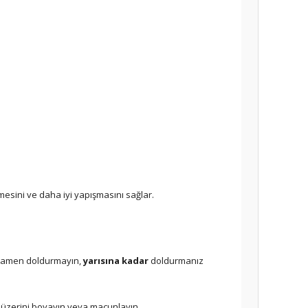
esini ve daha iyi yapışmasını sağlar.
tamamen doldurmayın,
yarısına kadar
doldurmanız
n üzerini boyayın veya macunlayın.