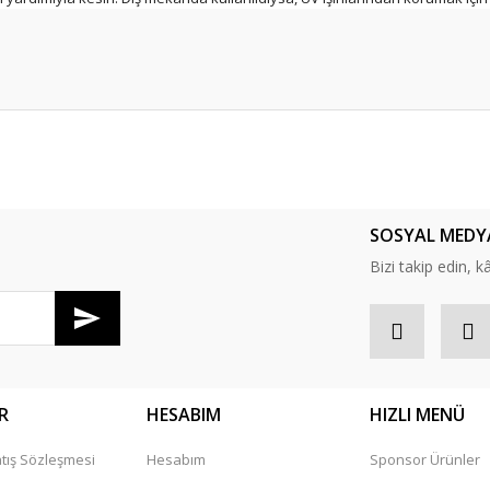
er konularda yetersiz gördüğünüz noktaları öneri formunu kullanarak tarafım
Bu ürüne ilk yorumu siz yapın!
SOSYAL MEDY
Yorum Yaz
Bizi takip edin, kâr
R
HESABIM
HIZLI MENÜ
tış Sözleşmesi
Hesabım
Sponsor Ürünler
Gönder