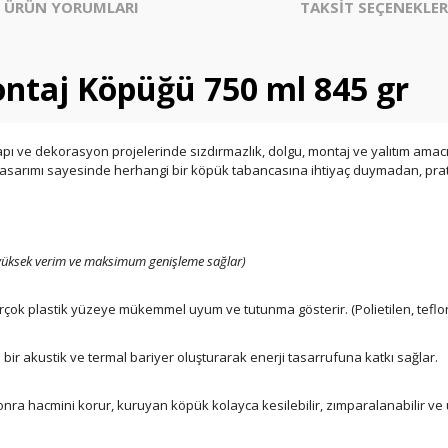
ÜRÜN YORUMLARI
TAKSİT SEÇENEKLER
ontaj Köpüğü 750 ml 845 gr
yapı ve dekorasyon projelerinde sızdırmazlık, dolgu, montaj ve yalıtım ama
 tasarımı sayesinde herhangi bir köpük tabancasına ihtiyaç duymadan, pratik 
yüksek verim ve maksimum genişleme sağlar)
irçok plastik yüzeye mükemmel uyum ve tutunma gösterir. (Polietilen, teflon
 akustik ve termal bariyer oluşturarak enerji tasarrufuna katkı sağlar.
ra hacmini korur, kuruyan köpük kolayca kesilebilir, zımparalanabilir ve ü