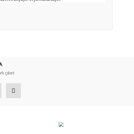
ıza iletebilirsiniz.
A
lı çıkın!