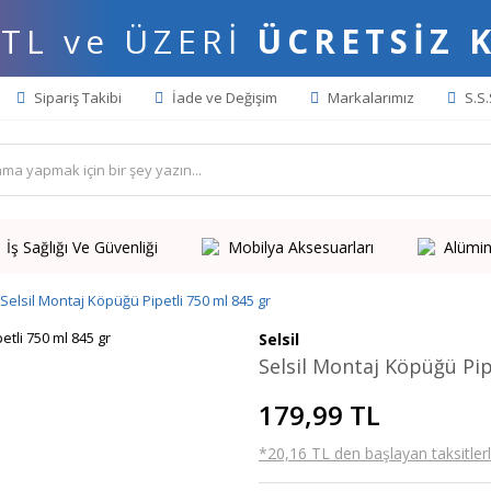
 TL ve ÜZERİ
ÜCRETSİZ 
Sipariş Takibi
İade ve Değişim
Markalarımız
S.S.
İş Sağlığı Ve Güvenliği
Mobilya Aksesuarları
Alümin
Selsil Montaj Köpüğü Pipetli 750 ml 845 gr
Selsil
Selsil Montaj Köpüğü Pip
179,99 TL
*20,16 TL den başlayan taksitlerl