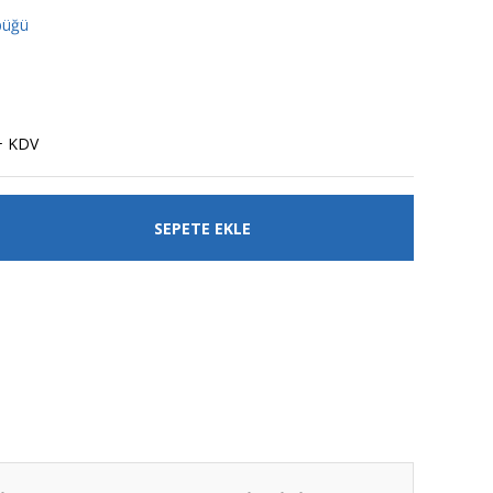
püğü
+ KDV
SEPETE EKLE