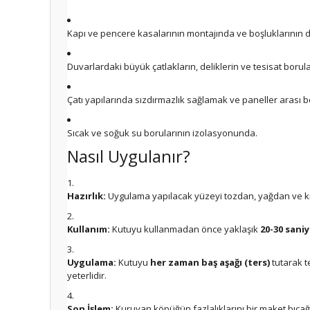
Kapı ve pencere kasalarının montajında ve boşluklarının 
Duvarlardaki büyük çatlakların, deliklerin ve tesisat borular
Çatı yapılarında sızdırmazlık sağlamak ve paneller arası 
Sıcak ve soğuk su borularının izolasyonunda.
Nasıl Uygulanır?
Hazırlık:
Uygulama yapılacak yüzeyi tozdan, yağdan ve kir
Kullanım:
Kutuyu kullanmadan önce yaklaşık
20-30 sani
Uygulama:
Kutuyu
her zaman baş aşağı (ters)
tutarak t
yeterlidir.
Son İşlem:
Kuruyan köpüğün fazlalıklarını bir maket bıçağ