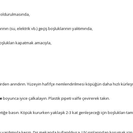
doldurulmasında,
ının (su, elektrik vb.) geçiş boşluklarının yalıtımında,
boşlukları kapatmak amacıyla,
den arındırın. Yüzeyin hafifçe nemlendirilmesi köpüğün daha hızlı kürleşm
ye
boyunca iyice çalkalayın. Plastik pipeti valfe çevirerek takın.
etiğe basın. Köpük kururken yaklaşık 2-3 kat genleşeceği için boşlukları 
ı yardımıyla kesin. Dış mekanda kullanıldıysa, UV ışınlarından korumak içi