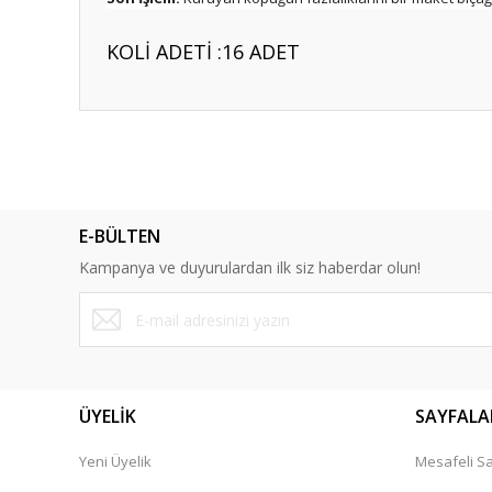
KOLİ ADETİ :16 ADET
Bu ürünün fiyat bilgisi, resim, ürün açıklamalarında ve diğ
Görüş ve önerileriniz için teşekkür ederiz.
Ürün resmi kalitesiz, bozuk veya görüntülenemiyor.
E-BÜLTEN
Ürün açıklamasında eksik bilgiler bulunuyor.
Kampanya ve duyurulardan ilk siz haberdar olun!
Ürün bilgilerinde hatalar bulunuyor.
Ürün fiyatı diğer sitelerden daha pahalı.
Bu ürüne benzer farklı alternatifler olmalı.
ÜYELİK
SAYFALA
Yeni Üyelik
Mesafeli Sa