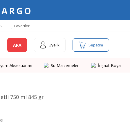
KARGO
S
Favoriler
ARA
Üyelik
Sepetim
yum Aksesuarları
Su Malzemeleri
İnşaat Boya
etli 750 ml 845 gr
e!