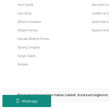
Yeni Üyelik
Mesafeli Sa
Üye Girişi
Gizlilik ve 
Şifremi Unuttum
İptal İade K
İletişim Formu
Kişisel Veril
Havale Bildirim Formu
Sipariş Sorgula
Kargo Takibi
İletişim
© katarmarket.com Tüm Hakları Saklıdır. Kredi kartı bilgileriniz 
Whatsapp