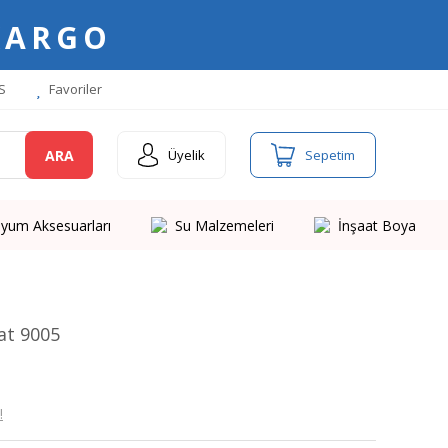
KARGO
S
Favoriler
ARA
Üyelik
Sepetim
yum Aksesuarları
Su Malzemeleri
İnşaat Boya
at 9005
!