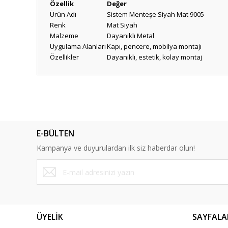
Özellik
Değer
Ürün Adı
Sistem Menteşe Siyah Mat 9005
Renk
Mat Siyah
Malzeme
Dayanıklı Metal
Uygulama Alanları
Kapı, pencere, mobilya montajı
Özellikler
Dayanıklı, estetik, kolay montaj
Bu ürünün fiyat bilgisi, resim, ürün açıklamalarında ve diğ
Görüş ve önerileriniz için teşekkür ederiz.
Ürün resmi kalitesiz, bozuk veya görüntülenemiyor.
E-BÜLTEN
Ürün açıklamasında eksik bilgiler bulunuyor.
Kampanya ve duyurulardan ilk siz haberdar olun!
Ürün bilgilerinde hatalar bulunuyor.
Ürün fiyatı diğer sitelerden daha pahalı.
Bu ürüne benzer farklı alternatifler olmalı.
ÜYELİK
SAYFALA