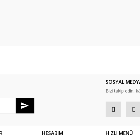
er konularda yetersiz gördüğünüz noktaları öneri formunu kullanarak tarafım
Bu ürüne ilk yorumu siz yapın!
SOSYAL MEDY
Yorum Yaz
Bizi takip edin, kâr
R
HESABIM
HIZLI MENÜ