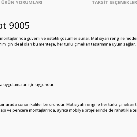
ÜRÜN YORUMLARI
TAKSİT SEÇENEKLER
at 9005
montajlarında güvenli ve estetik çözümler sunar. Mat siyah rengi ile moder
lanım için ideal olan bu menteşe, her türlü iç mekan tasarımına uyum sağlar.
.
ya uygulamaları için uygundur.
 bir arada sunan kaliteli bir üründür. Mat siyah rengi ile her türlü iç me
. Kapı ve pencere montajlarında, ayrıca mobilya projelerinde de rahatlıkla t