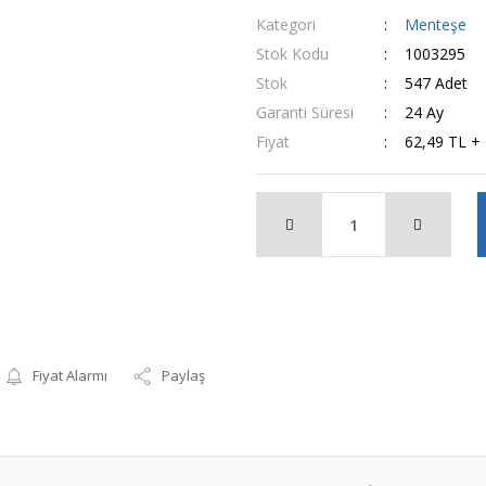
Kategori
Menteşe
Stok Kodu
1003295
Stok
547 Adet
Garanti Süresi
24 Ay
Fiyat
62,49 TL +
Fiyat Alarmı
Paylaş