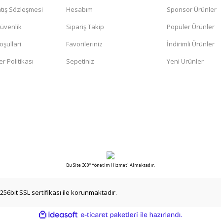
tış Sözleşmesi
Hesabım
Sponsor Ürünler
Gönder
Güvenlik
Sipariş Takip
Popüler Ürünler
oşullari
Favorileriniz
İndirimli Ürünler
er Politikası
Sepetiniz
Yeni Ürünler
Bu Site 360° Yönetim Hizmeti Almaktadır.
256bit SSL sertifikası ile korunmaktadır.
ile
ideasoft
e-