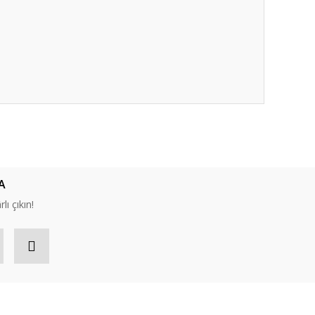
ıza iletebilirsiniz.
A
lı çıkın!