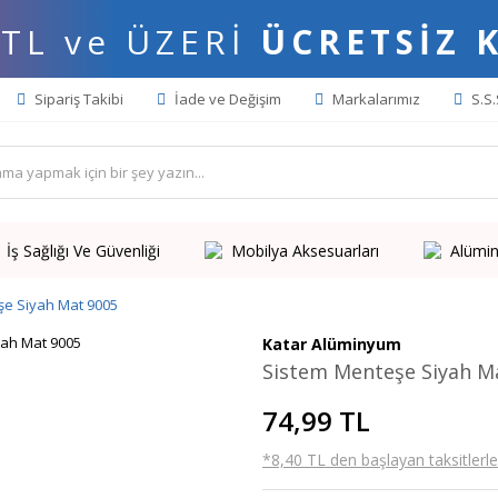
 TL ve ÜZERİ
ÜCRETSİZ 
Sipariş Takibi
İade ve Değişim
Markalarımız
S.S.
İş Sağlığı Ve Güvenliği
Mobilya Aksesuarları
Alümin
şe Siyah Mat 9005
Katar Alüminyum
Sistem Menteşe Siyah M
74,99 TL
*8,40 TL den başlayan taksitlerle