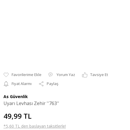
Yorum Yaz
Tavsiye Et
Fiyat Alarmı
Paylaş
As Güvenlik
Uyarı Levhası Zehir ''763''
49,99 TL
*5,60 TL den başlayan taksitlerle!