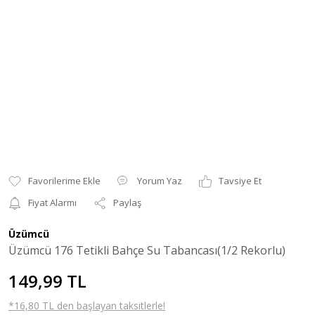
Yorum Yaz
Tavsiye Et
Fiyat Alarmı
Paylaş
Üzümcü
Üzümcü 176 Tetikli Bahçe Su Tabancası(1/2 Rekorlu)
149,99 TL
*16,80 TL den başlayan taksitlerle!