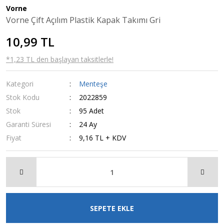
Vorne
Buton
Mutfak Gereçleri
Vorne Çift Açılım Plastik Kapak Takımı Gri
Fiş
Pul Demir
10,99 TL
Kaçak Akım Şalteri
Rondela
*1,23 TL den başlayan taksitlerle!
Jeneratör
Kategori
Menteşe
Kroşe
Stok Kodu
2022859
Stok
95 Adet
Garanti Süresi
24 Ay
Fiyat
9,16 TL + KDV
SEPETE EKLE