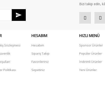
Bizi takip edin, kâr
R
HESABIM
HIZLI MENÜ
tış Sözleşmesi
Hesabım
Sponsor Ürünler
Gönder
Güvenlik
Sipariş Takip
Popüler Ürünler
oşullari
Favorileriniz
İndirimli Ürünler
er Politikası
Sepetiniz
Yeni Ürünler