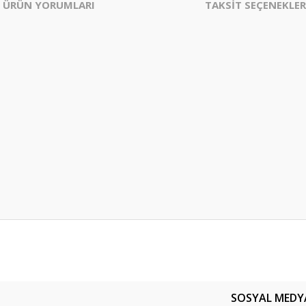
ÜRÜN YORUMLARI
TAKSİT SEÇENEKLER
er konularda yetersiz gördüğünüz noktaları öneri formunu kullanarak tarafım
Bu ürüne ilk yorumu siz yapın!
SOSYAL MEDY
Yorum Yaz