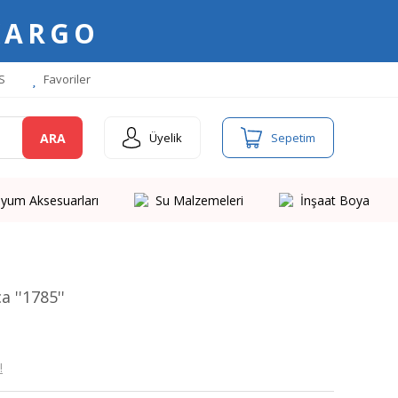
KARGO
S
Favoriler
ARA
Üyelik
Sepetim
yum Aksesuarları
Su Malzemeleri
İnşaat Boya
 ''1785''
!