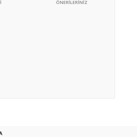
İ
ÖNERİLERİNİZ
ıza iletebilirsiniz.
A