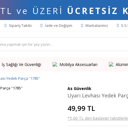
 TL ve ÜZERİ
ÜCRETSİZ 
Sipariş Takibi
İade ve Değişim
Markalarımız
S.S.
İş Sağlığı Ve Güvenliği
Mobilya Aksesuarları
Alümin
ası Yedek Parça ''1785''
As Güvenlik
Uyarı Levhası Yedek Parça
49,99 TL
*5,60 TL den başlayan taksitlerle