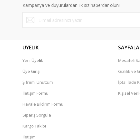
Ürün açıklamasında eksik bilgiler bulunuyor.
Kampanya ve duyurulardan ilk siz haberdar olun!
Ürün bilgilerinde hatalar bulunuyor.
Ürün fiyatı diğer sitelerden daha pahalı.
Bu ürüne benzer farklı alternatifler olmalı.
ÜYELİK
SAYFALA
Yeni Üyelik
Mesafeli Sa
Üye Girişi
Gizlilik ve 
Şifremi Unuttum
İptal İade K
İletişim Formu
Kişisel Veril
Havale Bildirim Formu
Sipariş Sorgula
Kargo Takibi
İletişim