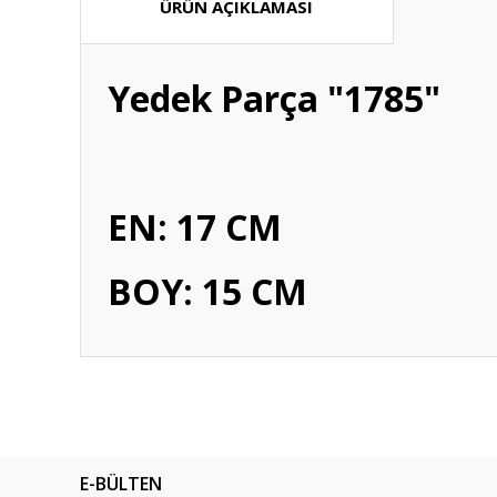
ÜRÜN AÇIKLAMASI
Yedek Parça "1785"
EN: 17 CM
BOY: 15 CM
Bu ürünün fiyat bilgisi, resim, ürün açıklamalarında ve diğ
Görüş ve önerileriniz için teşekkür ederiz.
Ürün resmi kalitesiz, bozuk veya görüntülenemiyor.
E-BÜLTEN