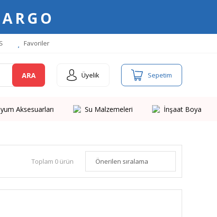
KARGO
S
Favoriler
ARA
Üyelik
Sepetim
yum Aksesuarları
Su Malzemeleri
İnşaat Boya
Toplam 0 ürün