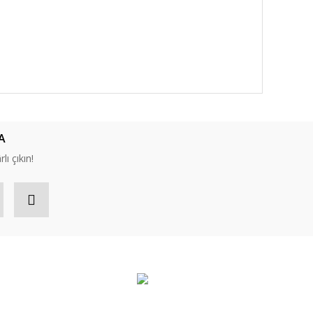
A
lı çıkın!