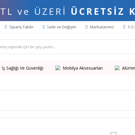
 TL ve ÜZERİ
ÜCRETSİZ 
Sipariş Takibi
İade ve Değişim
Markalarımız
S.S.
İş Sağlığı Ve Güvenliği
Mobilya Aksesuarları
Alümin