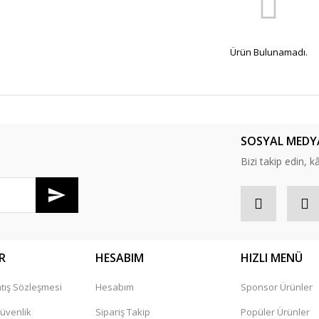
Ürün Bulunamadı.
SOSYAL MEDY
Bizi takip edin, kâr
R
HESABIM
HIZLI MENÜ
tış Sözleşmesi
Hesabım
Sponsor Ürünler
Güvenlik
Sipariş Takip
Popüler Ürünler