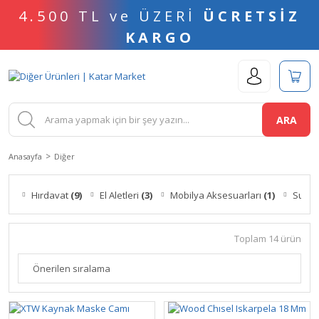
4.500 TL ve ÜZERİ
ÜCRETSİZ
KARGO
ARA
Anasayfa
Diğer
Hırdavat
(9)
El Aletleri
(3)
Mobilya Aksesuarları
(1)
Su Ma
Toplam 14 ürün