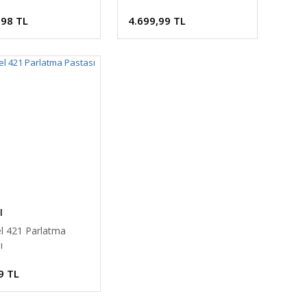
,98 TL
4.699,99 TL
l
l 421 Parlatma
ı
9 TL