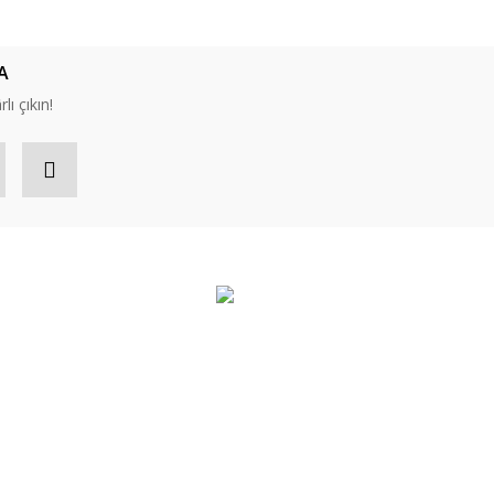
A
lı çıkın!