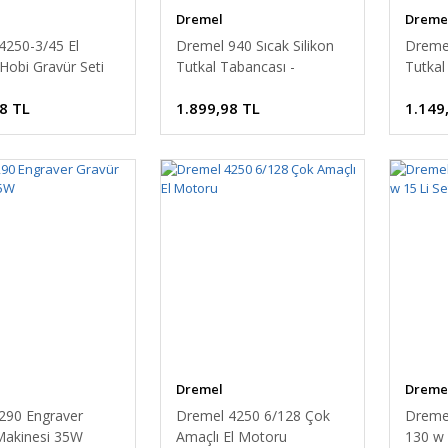
Dremel
Dreme
4250-3/45 El
Dremel 940 Sıcak Silikon
Dremel
Hobi Gravür Seti
Tutkal Tabancası -
Tutkal
a - F0134250JF
F0130940JA
F0130
8 TL
1.899,98 TL
1.149
Dremel
Dreme
290 Engraver
Dremel 4250 6/128 Çok
Dreme
Makinesi 35W
Amaçlı El Motoru
130 w 