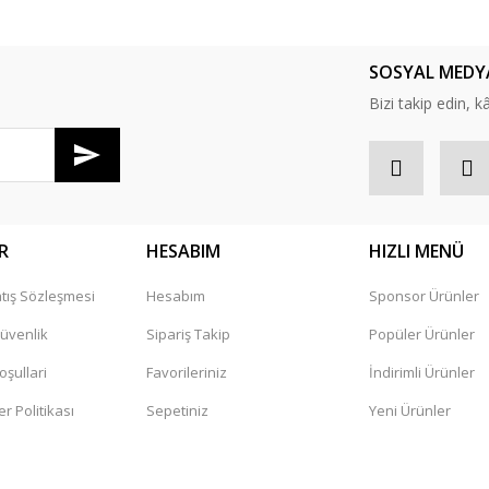
SOSYAL MEDY
Bizi takip edin, kâr
R
HESABIM
HIZLI MENÜ
tış Sözleşmesi
Hesabım
Sponsor Ürünler
Güvenlik
Sipariş Takip
Popüler Ürünler
oşullari
Favorileriniz
İndirimli Ürünler
er Politikası
Sepetiniz
Yeni Ürünler