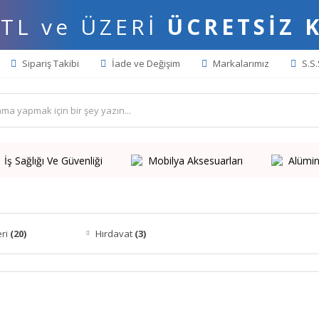
 TL ve ÜZERİ
ÜCRETSİZ 
Sipariş Takibi
İade ve Değişim
Markalarımız
S.S.
İş Sağlığı Ve Güvenliği
Mobilya Aksesuarları
Alümin
eri
(20)
Hırdavat
(3)