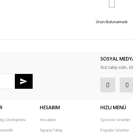
Ürün Bulunamadı.
SOSYAL MEDY
Bizi takip edin, kâr
R
HESABIM
HIZLI MENÜ
tış Sözleşmesi
Hesabım
Sponsor Ürünler
Güvenlik
Sipariş Takip
Popüler Ürünler