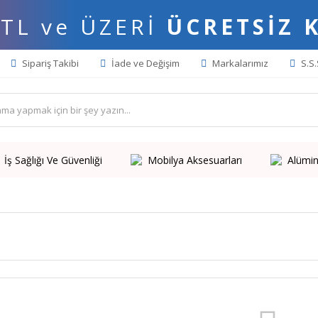
 TL ve ÜZERİ
ÜCRETSİZ 
Sipariş Takibi
İade ve Değişim
Markalarımız
S.S.
İş Sağlığı Ve Güvenliği
Mobilya Aksesuarları
Alümin