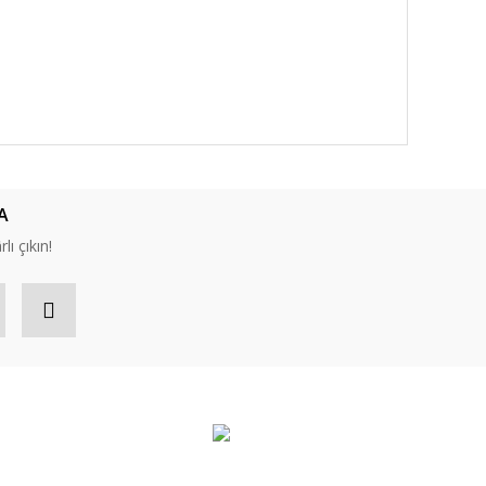
A
lı çıkın!