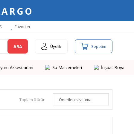
KARGO
S
Favoriler
ARA
Üyelik
Sepetim
yum Aksesuarları
Su Malzemeleri
İnşaat Boya
Toplam 0 ürün