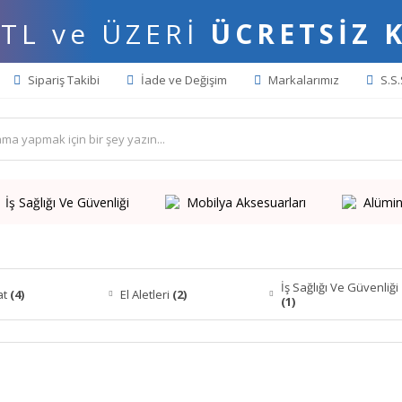
 TL ve ÜZERİ
ÜCRETSİZ 
Sipariş Takibi
İade ve Değişim
Markalarımız
S.S.
İş Sağlığı Ve Güvenliği
Mobilya Aksesuarları
Alümin
İş Sağlığı Ve Güvenliği
at
(4)
El Aletleri
(2)
(1)