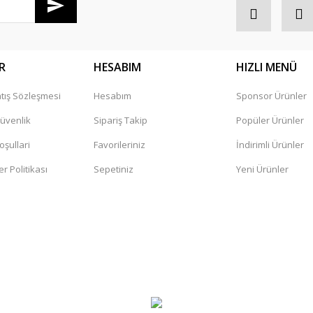
R
HESABIM
HIZLI MENÜ
tış Sözleşmesi
Hesabım
Sponsor Ürünler
Güvenlik
Sipariş Takip
Popüler Ürünler
oşullari
Favorileriniz
İndirimli Ürünler
er Politikası
Sepetiniz
Yeni Ürünler