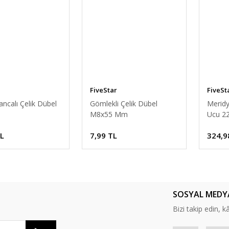
FiveStar
FiveSt
ancalı Çelik Dübel
Gömlekli Çelik Dübel
Meridy
M8x55 Mm
Ucu 2
TL
7,99 TL
324,9
SOSYAL MEDY
Bizi takip edin, kâr