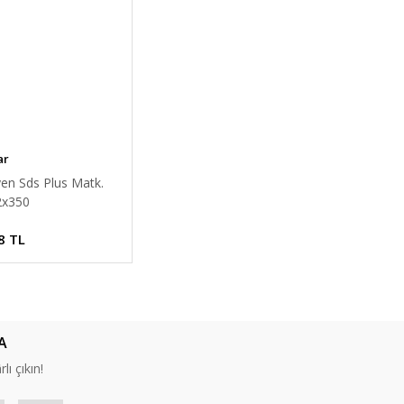
ar
en Sds Plus Matk.
2x350
8 TL
A
lı çıkın!