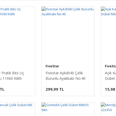
FiveStar
FiveSt
r Pratik Bits Uç
Fivestar Aykd040 Çelik
Açık K
 11X60 Kilitli
Burunlu Ayakkabı No:40
Dübel
 TL
299,99 TL
15,98