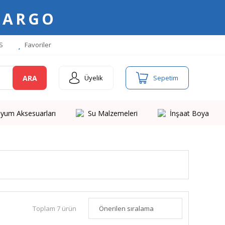
KARGO
S
Favoriler
ARA
Üyelik
Sepetim
yum Aksesuarları
Su Malzemeleri
İnşaat Boya
Toplam 7 ürün