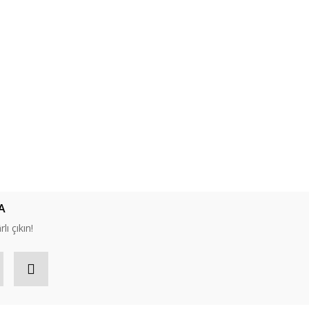
A
lı çıkın!