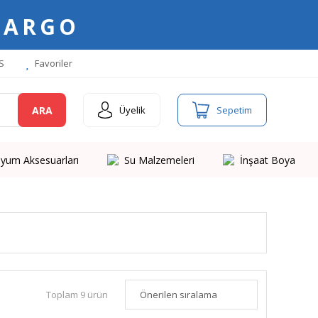
KARGO
S
Favoriler
ARA
Üyelik
Sepetim
yum Aksesuarları
Su Malzemeleri
İnşaat Boya
Toplam 9 ürün