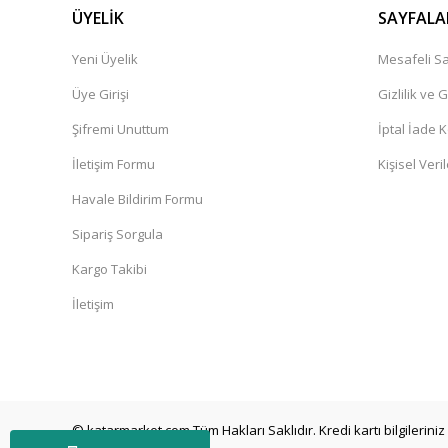
ÜYELİK
SAYFALA
Yeni Üyelik
Mesafeli Sa
Üye Girişi
Gizlilik ve 
Şifremi Unuttum
İptal İade K
İletişim Formu
Kişisel Veril
Havale Bildirim Formu
Sipariş Sorgula
Kargo Takibi
İletişim
© katarmarket.com Tüm Hakları Saklıdır. Kredi kartı bilgileriniz 