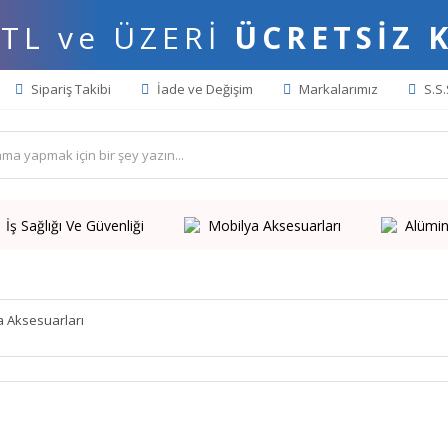
 TL ve ÜZERİ
ÜCRETSİZ 
Sipariş Takibi
İade ve Değişim
Markalarımız
S.S.
İş Sağlığı Ve Güvenliği
Mobilya Aksesuarları
Alümin
a Aksesuarları