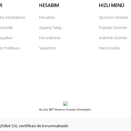
R
HESABIM
HIZLI MENÜ
tış Sözleşmesi
Hesabım
Sponsor Ürünler
Güvenlik
Sipariş Takip
Popüler Ürünler
oşullari
Favorileriniz
İndirimli Ürünler
er Politikası
Sepetiniz
Yeni Ürünler
Bu Site 360° Yönetim Hizmeti Almaktadır.
256bit SSL sertifikası ile korunmaktadır.