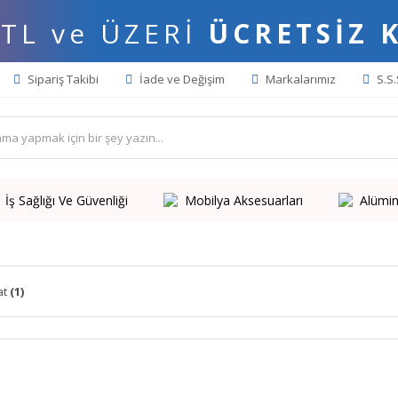
 TL ve ÜZERİ
ÜCRETSİZ 
Sipariş Takibi
İade ve Değişim
Markalarımız
S.S.
İş Sağlığı Ve Güvenliği
Mobilya Aksesuarları
Alümin
at
(1)