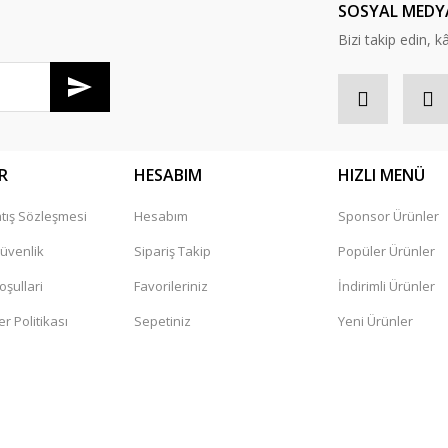
SOSYAL MEDY
Bizi takip edin, kâr
R
HESABIM
HIZLI MENÜ
tış Sözleşmesi
Hesabım
Sponsor Ürünler
Güvenlik
Sipariş Takip
Popüler Ürünler
oşullari
Favorileriniz
İndirimli Ürünler
er Politikası
Sepetiniz
Yeni Ürünler