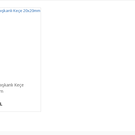
ışkanlı Keçe
mm
TL