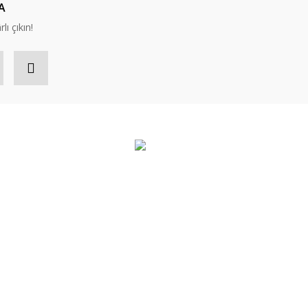
A
lı çıkın!