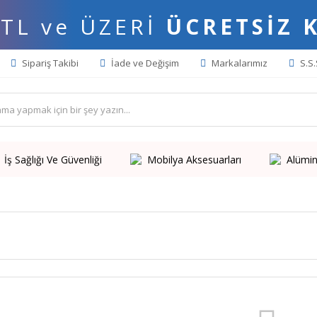
 TL ve ÜZERİ
ÜCRETSİZ 
Sipariş Takibi
İade ve Değişim
Markalarımız
S.S.
İş Sağlığı Ve Güvenliği
Mobilya Aksesuarları
Alümin