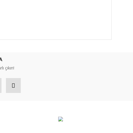
A
lı çıkın!