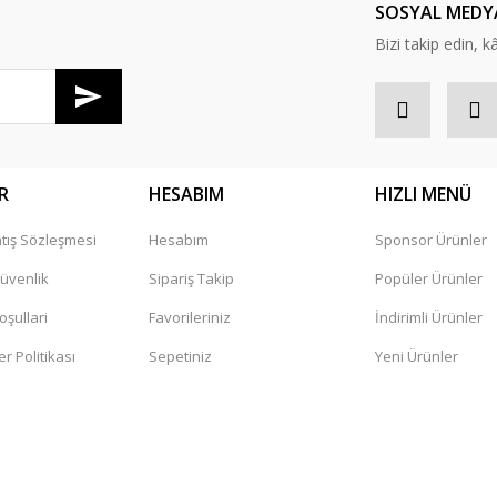
SOSYAL MEDY
Bizi takip edin, kâr
R
HESABIM
HIZLI MENÜ
tış Sözleşmesi
Hesabım
Sponsor Ürünler
Güvenlik
Sipariş Takip
Popüler Ürünler
oşullari
Favorileriniz
İndirimli Ürünler
er Politikası
Sepetiniz
Yeni Ürünler