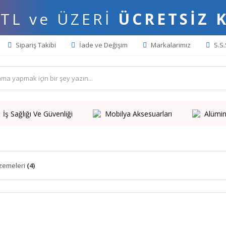
 TL ve ÜZERİ
ÜCRETSİZ 
Sipariş Takibi
İade ve Değişim
Markalarımız
S.S.
İş Sağlığı Ve Güvenliği
Mobilya Aksesuarları
Alümin
zemeleri
(4)