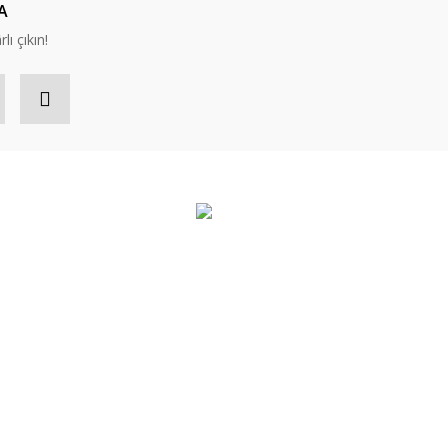
A
lı çıkın!