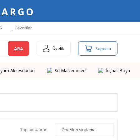
KARGO
S
Favoriler
ARA
Üyelik
Sepetim
yum Aksesuarları
Su Malzemeleri
İnşaat Boya
Toplam 4 ürün