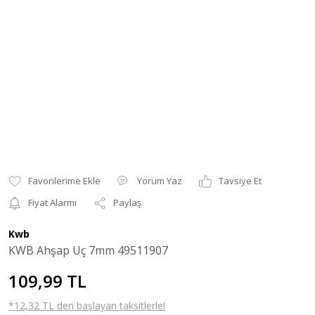
Yorum Yaz
Tavsiye Et
Fiyat Alarmı
Paylaş
Kwb
KWB Ahşap Uç 7mm 49511907
109,99 TL
*12,32 TL den başlayan taksitlerle!