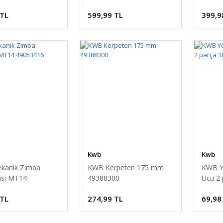
 TL
599,99 TL
399,9
Kwb
Kwb
kanik Zımba
KWB Kerpeten 175 mm
KWB Y
sı MT14
49388300
Ucu 2
16
49188
 TL
274,99 TL
69,98