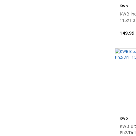
Kwb
KWB İno
115X1.0
149,99
Kwb
KWB Bit
Ph2/Drı