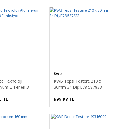
Kwb
d Teknoloji
KWB Tepsi Testere 210 x
yum El Feneri 3
30mm 34 Diş E78 587833
iyon
0 TL
999,98 TL