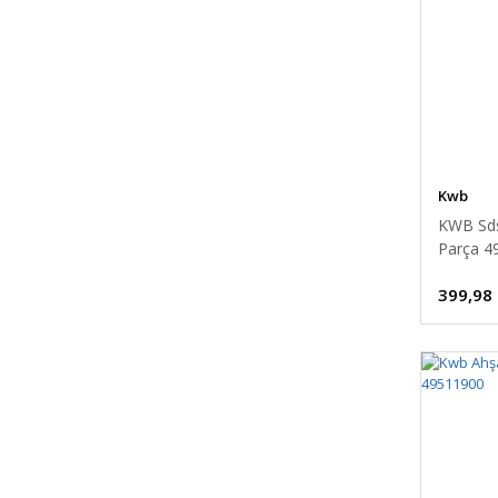
Kwb
KWB Sds
Parça 4
399,98