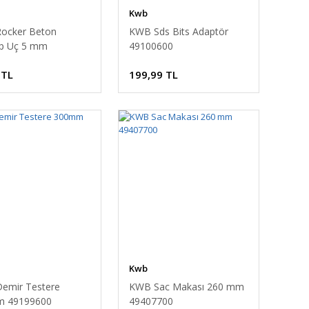
Kwb
ocker Beton
KWB Sds Bits Adaptör
p Uç 5 mm
49100600
650
 TL
199,99 TL
Kwb
emir Testere
KWB Sac Makası 260 mm
 49199600
49407700