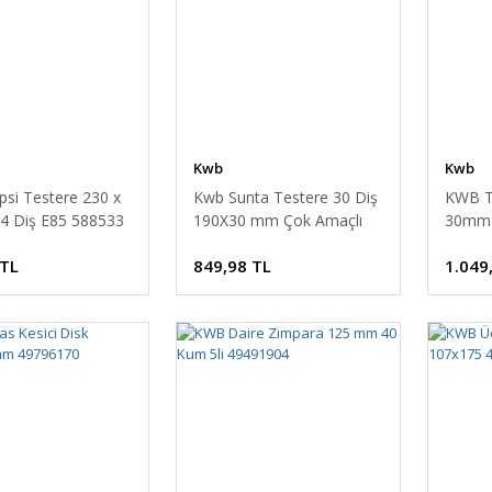
Kwb
Kwb
si Testere 230 x
Kwb Sunta Testere 30 Diş
KWB Te
 Diş E85 588533
190X30 mm Çok Amaçlı
30mm 
(Sunta, Alüminyum, Bakır,
 TL
849,98 TL
1.049
Pvc Kesici)