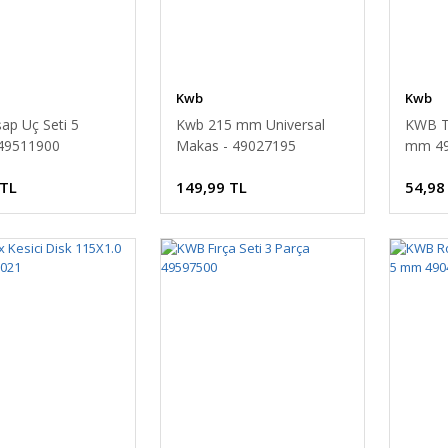
Kwb
Kwb
ap Uç Seti 5
Kwb 215 mm Universal
KWB T
 49511900
Makas - 49027195
mm 49
 TL
149,99 TL
54,98