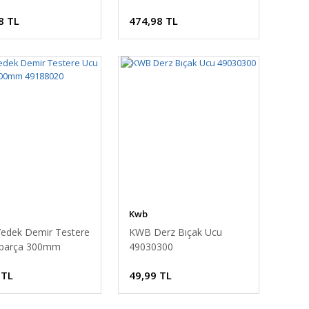
8 TL
474,98 TL
Kwb
edek Demir Testere
KWB Derz Bıçak Ucu
 parça 300mm
49030300
020
 TL
49,99 TL