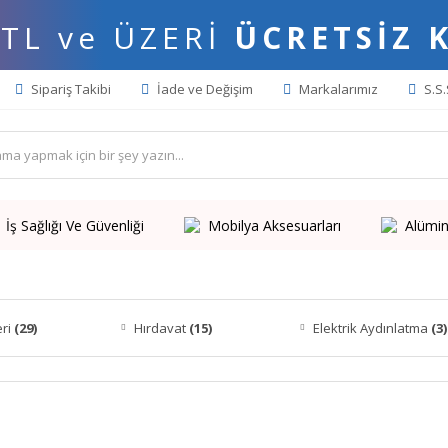
 TL ve ÜZERİ
ÜCRETSİZ 
Sipariş Takibi
İade ve Değişim
Markalarımız
S.S.
İş Sağlığı Ve Güvenliği
Mobilya Aksesuarları
Alümin
eri
(29)
Hırdavat
(15)
Elektrik Aydınlatma
(3)