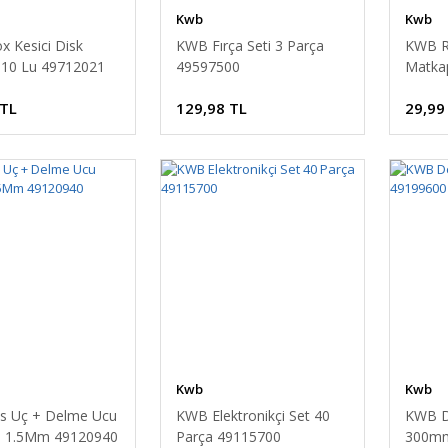
Kwb
Kwb
x Kesici Disk
KWB Fırça Seti 3 Parça
KWB R
 10 Lu 49712021
49597500
Matka
49044
 TL
129,98 TL
29,99
Kwb
Kwb
s Uç + Delme Ucu
KWB Elektronikçi Set 40
KWB D
ll 1.5Mm 49120940
Parça 49115700
300mm