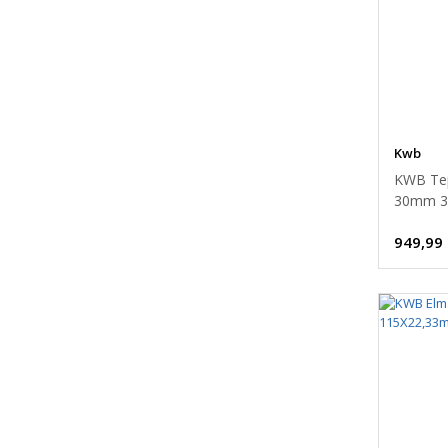
Kwb
KWB Tep
30mm 34
949,99