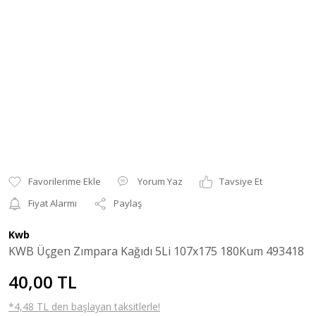
Yorum Yaz
Tavsiye Et
Fiyat Alarmı
Paylaş
Kwb
KWB Üçgen Zımpara Kağıdı 5Li 107x175 180Kum 493418
40,00 TL
*4,48 TL den başlayan taksitlerle!