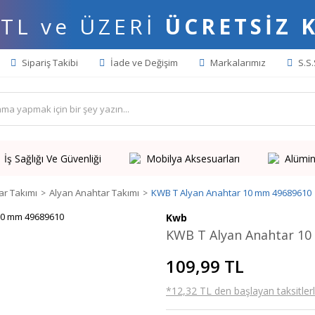
 TL ve ÜZERİ
ÜCRETSİZ 
Sipariş Takibi
İade ve Değişim
Markalarımız
S.S.
İş Sağlığı Ve Güvenliği
Mobilya Aksesuarları
Alümin
ar Takımı
Alyan Anahtar Takımı
KWB T Alyan Anahtar 10 mm 49689610
Kwb
KWB T Alyan Anahtar 1
109,99 TL
*12,32 TL den başlayan taksitlerl