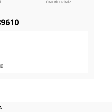
İ
ÖNERİLERİNİZ
89610
lü
ıza iletebilirsiniz.
A