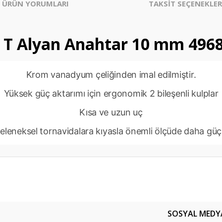
ÜRÜN YORUMLARI
TAKSİT SEÇENEKLER
T Alyan Anahtar 10 mm 496
Krom vanadyum çeliğinden imal edilmiştir.
Yüksek güç aktarımı için ergonomik 2 bileşenli kulplar
Kısa ve uzun uç
eleneksel tornavidalara kıyasla önemli ölçüde daha güç
er konularda yetersiz gördüğünüz noktaları öneri formunu kullanarak tarafım
Bu ürüne ilk yorumu siz yapın!
SOSYAL MEDY
Yorum Yaz