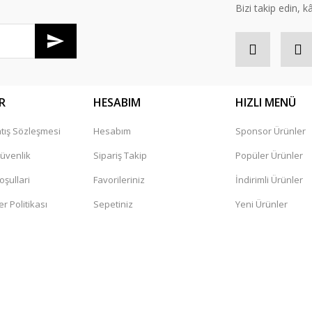
Bizi takip edin, kâr
R
HESABIM
HIZLI MENÜ
tış Sözleşmesi
Hesabım
Sponsor Ürünler
Gönder
Güvenlik
Sipariş Takip
Popüler Ürünler
oşullari
Favorileriniz
İndirimli Ürünler
er Politikası
Sepetiniz
Yeni Ürünler