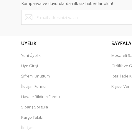
Kampanya ve duyurulardan ilk siz haberdar olun!
Ürün bilgilerinde hatalar bulunuyor.
Ürün fiyatı diğer sitelerden daha pahalı.
Bu ürüne benzer farklı alternatifler olmalı.
ÜYELİK
SAYFALA
Yeni Üyelik
Mesafeli Sa
Üye Girişi
Gizlilik ve 
Şifremi Unuttum
İptal İade K
İletişim Formu
Kişisel Veril
Havale Bildirim Formu
Sipariş Sorgula
Kargo Takibi
İletişim