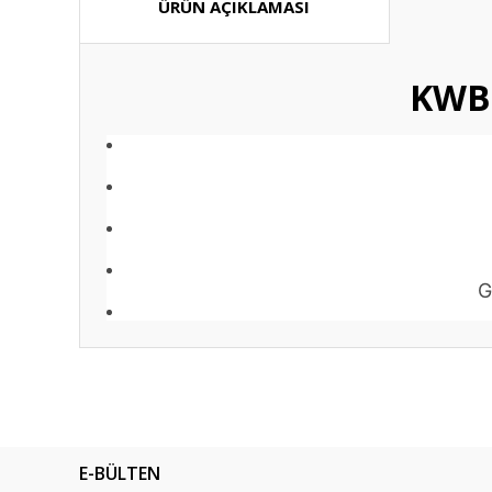
ÜRÜN AÇIKLAMASI
KWB 
G
Bu ürünün fiyat bilgisi, resim, ürün açıklamalarında ve diğ
Görüş ve önerileriniz için teşekkür ederiz.
Ürün resmi kalitesiz, bozuk veya görüntülenemiyor.
E-BÜLTEN
Ürün açıklamasında eksik bilgiler bulunuyor.