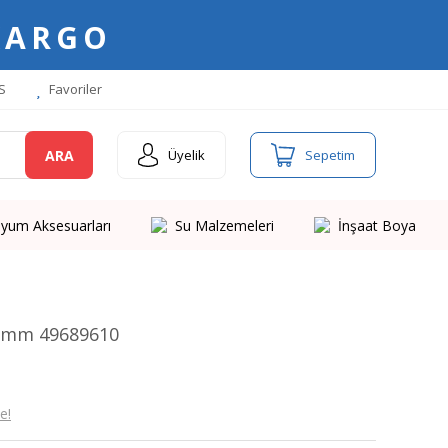
KARGO
S
Favoriler
ARA
Üyelik
Sepetim
yum Aksesuarları
Su Malzemeleri
İnşaat Boya
0 mm 49689610
e!