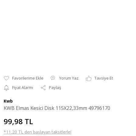
Yorum Yaz
Tavsiye Et
Fiyat Alarmı
Paylaş
Kwb
KWB Elmas Kesici Disk 115X22,33mm 49796170
99,98 TL
*11,20 TL den başlayan taksitlerle!