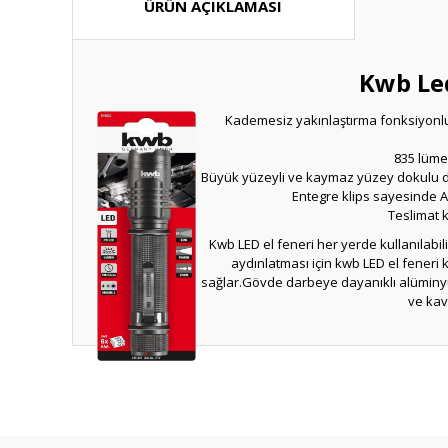
ÜRÜN AÇIKLAMASI
Kwb Le
Kademesiz yakınlaştırma fonksiyonlu 
835 lümen
Büyük yüzeyli ve kaymaz yüzey dokulu da
Entegre klips sayesinde AN
Teslimat k
Kwb LED el feneri her yerde kullanılabil
aydınlatması için kwb LED el feneri 
sağlar.Gövde darbeye dayanıklı alüminyu
ve kav
Bu ürünün fiyat bilgisi, resim, ürün a
Görüş ve önerileriniz için teşekkür ede
Ürün resmi kalitesiz, bozuk veya gö