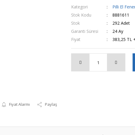
Kategori
Pilli El Fener
Stok Kodu
8881611
Stok
292 Adet
Garanti Süresi
24 Ay
Fiyat
383,25 TL 
Fiyat Alarmı
Paylaş