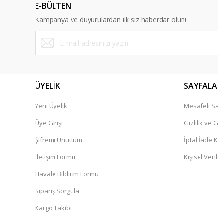
E-BÜLTEN
Ürün açıklamasında eksik bilgiler b
Kampanya ve duyurulardan ilk siz haberdar olun!
Ürün bilgilerinde hatalar bulunuyor.
Ürün fiyatı diğer sitelerden daha pah
Bu ürüne benzer farklı alternatifler o
ÜYELİK
SAYFALA
Yeni Üyelik
Mesafeli Sa
Üye Girişi
Gizlilik ve 
Şifremi Unuttum
İptal İade K
İletişim Formu
Kişisel Veril
Havale Bildirim Formu
Sipariş Sorgula
Kargo Takibi