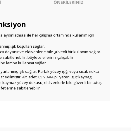
İ
ÖNERİLERİNİZ
nksiyon
 aydınlatması ile her çalışma ortamında kullanım için
mış ışık koşulları sağlar.
ayanır ve eldivenlerle bile güvenli bir kullanım sağlar.
bitlenebilir, böylece elleriniz çalışabilir.
 bir lamba kullanımı sağlar.
yarlanmış ışık sağlar. Parlak yüzey ışığı veya sıcak nokta
dilmiştir. Altı adet 1,5 V AAA pil yeterli güç kaynağı
kaymaz yüzey dokusu, eldivenlerle bile güvenli bir tutuş
etlerine sabitlenebilir.
nu kullanarak tarafımıza iletebilirsiniz.