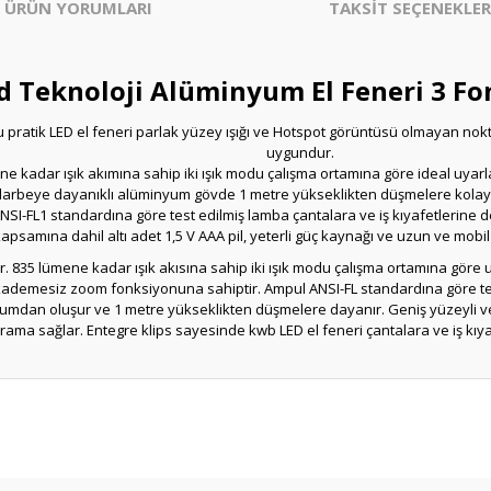
ÜRÜN YORUMLARI
TAKSİT SEÇENEKLER
d Teknoloji Alüminyum El Feneri 3 Fo
pratik LED el feneri parlak yüzey ışığı ve Hotspot görüntüsü olmayan nokta
uygundur.
e kadar ışık akımına sahip iki ışık modu çalışma ortamına göre ideal uyarlan
rbeye dayanıklı alüminyum gövde 1 metre yükseklikten düşmelere kolayca d
SI-FL1 standardına göre test edilmiş lamba çantalara ve iş kıyafetlerine de sa
apsamına dahil altı adet 1,5 V AAA pil, yeterli güç kaynağı ve uzun ve mobil
ir. 835 lümene kadar ışık akısına sahip iki ışık modu çalışma ortamına göre u
kademesiz zoom fonksiyonuna sahiptir. Ampul ANSI-FL standardına göre test e
mdan oluşur ve 1 metre yükseklikten düşmelere dayanır. Geniş yüzeyli ve 
rama sağlar. Entegre klips sayesinde kwb LED el feneri çantalara ve iş kıyaf
çıklamalarında ve diğer konularda yetersiz gördüğünüz noktaları öneri formu
riz.
Bu ürüne ilk yorumu siz yapın!
rüntülenemiyor.