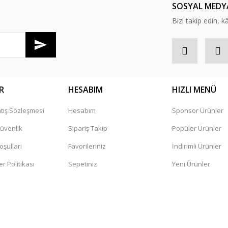
SOSYAL MEDY
Yorum Yaz
ulunuyor.
Bizi takip edin, kâr
alı.
lmalı.
R
HESABIM
HIZLI MENÜ
tış Sözleşmesi
Hesabım
Sponsor Ürünler
Gönder
Güvenlik
Sipariş Takip
Popüler Ürünler
oşullari
Favorileriniz
İndirimli Ürünler
er Politikası
Sepetiniz
Yeni Ürünler