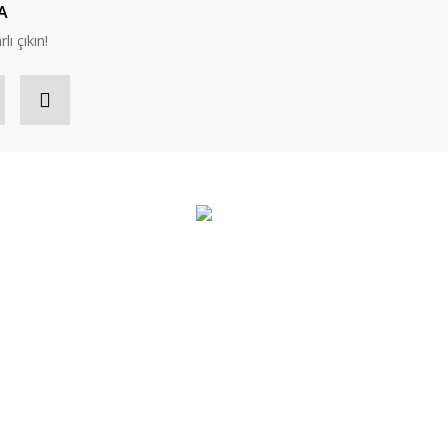
A
lı çıkın!