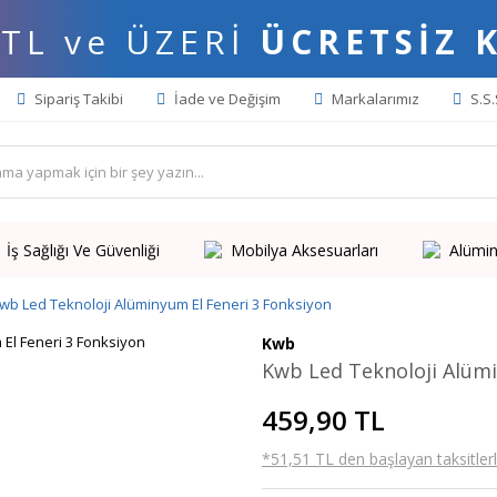
 TL ve ÜZERİ
ÜCRETSİZ 
Sipariş Takibi
İade ve Değişim
Markalarımız
S.S.
İş Sağlığı Ve Güvenliği
Mobilya Aksesuarları
Alümin
wb Led Teknoloji Alüminyum El Feneri 3 Fonksiyon
Kwb
Kwb Led Teknoloji Alümi
459,90 TL
*51,51 TL den başlayan taksitlerl