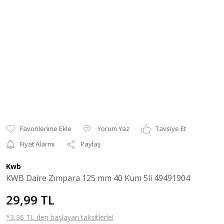
Yorum Yaz
Tavsiye Et
Fiyat Alarmı
Paylaş
Kwb
KWB Daire Zımpara 125 mm 40 Kum 5li 49491904
29,99 TL
*3,36 TL den başlayan taksitlerle!