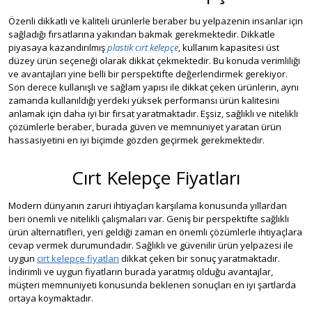
Özenli dikkatli ve kaliteli ürünlerle beraber bu yelpazenin insanlar için
sağladığı fırsatlarına yakından bakmak gerekmektedir. Dikkatle
piyasaya kazandırılmış
plastik cırt kelepçe
, kullanım kapasitesi üst
düzey ürün seçeneği olarak dikkat çekmektedir. Bu konuda verimliliği
ve avantajları yine belli bir perspektifte değerlendirmek gerekiyor.
Son derece kullanışlı ve sağlam yapısı ile dikkat çeken ürünlerin, aynı
zamanda kullanıldığı yerdeki yüksek performansı ürün kalitesini
anlamak için daha iyi bir fırsat yaratmaktadır. Eşsiz, sağlıklı ve nitelikli
çözümlerle beraber, burada güven ve memnuniyet yaratan ürün
hassasiyetini en iyi biçimde gözden geçirmek gerekmektedir.
Cırt Kelepçe Fiyatları
Modern dünyanın zaruri ihtiyaçları karşılama konusunda yıllardan
beri önemli ve nitelikli çalışmaları var. Geniş bir perspektifte sağlıklı
ürün alternatifleri, yeri geldiği zaman en önemli çözümlerle ihtiyaçlara
cevap vermek durumundadır. Sağlıklı ve güvenilir ürün yelpazesi ile
uygun
cırt kelepçe fiyatları
dikkat çeken bir sonuç yaratmaktadır.
İndirimli ve uygun fiyatların burada yaratmış olduğu avantajlar,
müşteri memnuniyeti konusunda beklenen sonuçları en iyi şartlarda
ortaya koymaktadır.