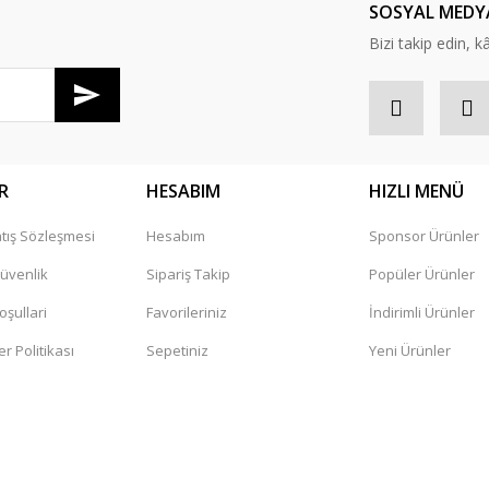
SOSYAL MEDY
Bizi takip edin, kâr
R
HESABIM
HIZLI MENÜ
tış Sözleşmesi
Hesabım
Sponsor Ürünler
Güvenlik
Sipariş Takip
Popüler Ürünler
oşullari
Favorileriniz
İndirimli Ürünler
er Politikası
Sepetiniz
Yeni Ürünler