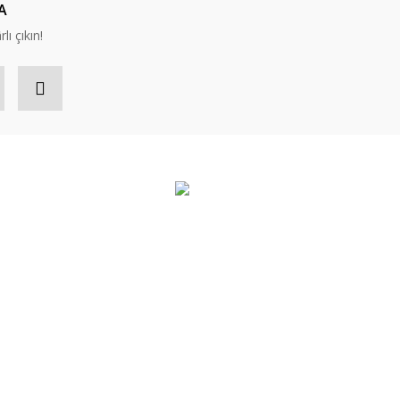
A
lı çıkın!