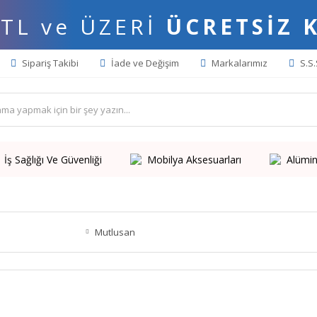
 TL ve ÜZERİ
ÜCRETSİZ 
Sipariş Takibi
İade ve Değişim
Markalarımız
S.S.
İş Sağlığı Ve Güvenliği
Mobilya Aksesuarları
Alümin
Mutlusan