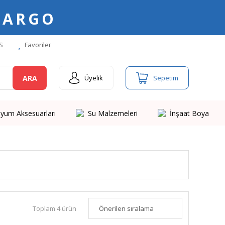
KARGO
S
Favoriler
ARA
Üyelik
Sepetim
yum Aksesuarları
Su Malzemeleri
İnşaat Boya
Toplam 4 ürün