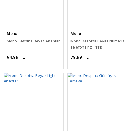
Mono
Mono
Mono Despina Beyaz Anahtar
Mono Despina Beyaz Numeris
Telefon Prizi (rj11)
64,99 TL
79,99 TL