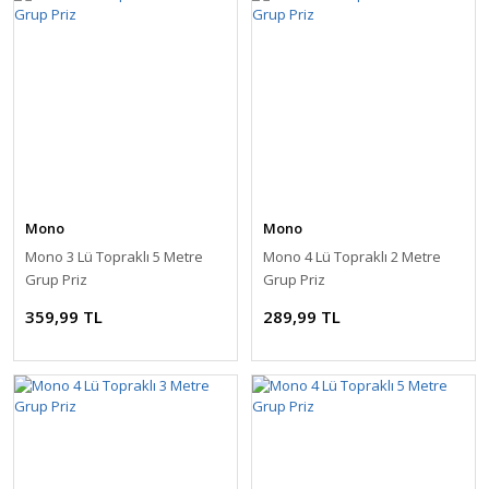
Mono
Mono
Mono 3 Lü Topraklı 5 Metre
Mono 4 Lü Topraklı 2 Metre
Grup Priz
Grup Priz
359,99 TL
289,99 TL