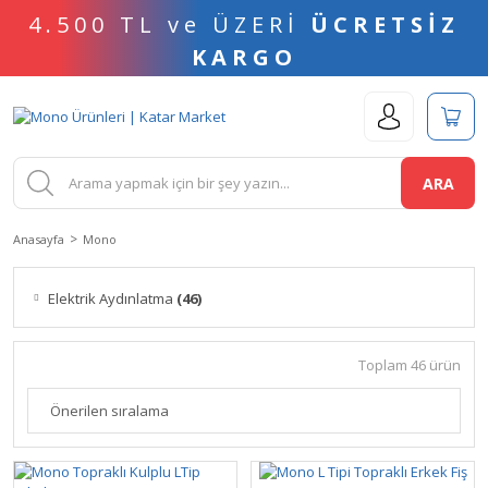
4.500 TL ve ÜZERİ
ÜCRETSİZ
KARGO
ARA
Anasayfa
Mono
Elektrik Aydınlatma
(46)
Toplam 46 ürün