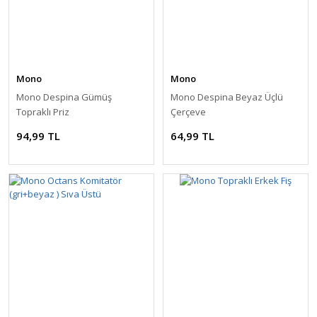
Mono
Mono
Mono Despina Gümüş
Mono Despina Beyaz Üçlü
Topraklı Priz
Çerçeve
94,99 TL
64,99 TL