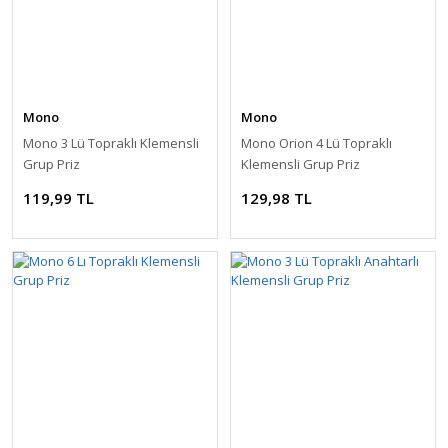
Mono
Mono
Mono 3 Lü Topraklı Klemensli
Mono Orion 4 Lü Topraklı
Grup Priz
Klemensli Grup Priz
119,99 TL
129,98 TL