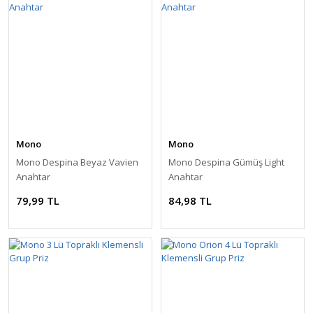
Mono
Mono
Mono Despina Beyaz Vavien
Mono Despina Gümüş Light
Anahtar
Anahtar
79,99 TL
84,98 TL