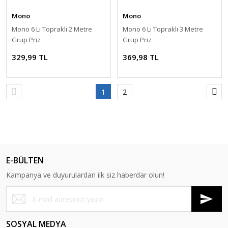
Mono
Mono
Mono 6 Lı Topraklı 2 Metre
Mono 6 Lı Topraklı 3 Metre
Grup Priz
Grup Priz
329,99 TL
369,98 TL
1
2
E-BÜLTEN
Kampanya ve duyurulardan ilk siz haberdar olun!
SOSYAL MEDYA