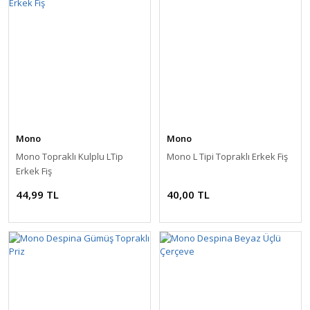
Mono
Mono
Mono Topraklı Kulplu LTip
Mono L Tipi Topraklı Erkek Fiş
Erkek Fiş
44,99 TL
40,00 TL