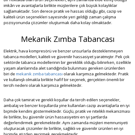
imkân ve avantajlarla birlikte müşterilere çok büyük kolaylıklar
sağlamaktadır. Son derece pratik ve hassas olduğu gibi, cazip ve
kaliteli ürün seçenekleri sayesinde yeri geldiği zaman çalışma
pozisyonunda çözümler oluşturmak daha kolay olmaktadır.
Mekanik Zımba Tabancası
Elektrik, hava kompresörü ve benzer unsurlarla desteklenmeyen
tabanca modelleri, kaliteli ve güvenilir hassasiyet yaratmıştır. Pek çok
sektörde tabanca modellerinin bir gereklilik olduğu bilinirken, özellikle
yaşam alanlarında alet sandığında bulunması gereken ürünlerden
biri de
mekanik zımba tabancası
olarak karşımıza gelmektedir. Pratik
ve kullanışlı olmakla birlikte hafif bir seçenek, gerçekten önemli bir
tercih nedeni olarak karşımıza gelmektedir.
Daha çok tamirat ve gerekli koşullar da tercih edilen seçenekler,
ambalaj ve benzer koşullarda yine kullanılan cazip avantajlarla en iyi
biçimde kendini göstermektedir. Güçlü, pratik ve nitelikli mekanizması
ile birlikte, bu güvenilir ürün hassasiyetini en iyi şartlarda
değerlendirmek gerekmektedir. Aynı zamanda müşteri memnuniyeti
oluşturacak çözümler ile birlikte, sağlıklı ve güvenilir ürünleri en iyi
biçimde gözden geçirmek gerekmektedir.