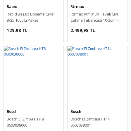
Rapid
Rtrmax
Rapid Başsız Döşeme Çivisi
Rtrmax Rtm0130 Havalı Çivi
8/25 1000 Li Paket
Çakma Tabancası 10-30mm
129,98 TL
2.499,98 TL
Bosch
Bosch
Bosch El Zımbası HT8
Bosch El Zımbası HT14
0603038000
0603038001