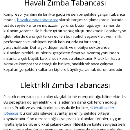
Havalı Zımba Tabancası
Kompresör yardımı ile birlikte güçlü ve seri bir şekilde çalışan tabanca
modeli,
havalı zımba tabancası
olarak karşımıza çıkmaktadır. Burada
üst düzeyde kalite ve muazzam görüntü bütünlüğü, aynı zamanda
kullanım garantisi ile birlikte iyi bir sonuç oluşturmaktadır. Fabrikasyon
işletmelerde daha çok tercih edilen bu nitelikli seçenekler, verimlilik,
performans ve kabiliyetli işçilik konusunda iyi bir sonuç
yaratmaktadır. Daha çok döşemecilik ve mobilya sektöründe
kullanılan nitelikli ürünlerin, gerçekten fırsat ve avantaj yönünden
insanlara çok büyük katkısı söz konusu olmaktadır. Pratik bir hava
akımı ve kompresör desteği ile birlikte, nitelikli tabanca çalışma
koşulları gerçekten kullanan kişilere büyük yaratmak durumundadır.
Elektrikli Zımba Tabancası
Elektrik enerjisinin çok kolay ulaşılabilir bir enerji olduğu bilinmektedir.
Bu sebepten dolayı elektrikli el aletlerinin daha çok tercih edildiği
bilinir. Pratik ve avantajlı olmak koşulu ile birlikte,
elektrikli zımba
tabancası
bu konuda işlevsel avantajları en iyi şekilde ortaya
koymaktadır. Son derece sağlıklı ve pratik kullanılan ürünler, uygun
fiyatlarıyla beraber dikkat çekmektedir. Nitelikli ve kalite seviyesi belli
bir noktada olan ürün seçenekleri, aynı zamanda elde etmiş olduğu